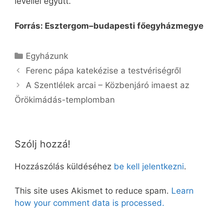
levéllel együtt.
Forrás: Esztergom–budapesti főegyházmegye
Kategória
Egyházunk
Ferenc pápa katekézise a testvériségről
A Szentlélek arcai – Közbenjáró imaest az
Örökimádás-templomban
Szólj hozzá!
Hozzászólás küldéséhez
be kell jelentkezni
.
This site uses Akismet to reduce spam.
Learn
how your comment data is processed.