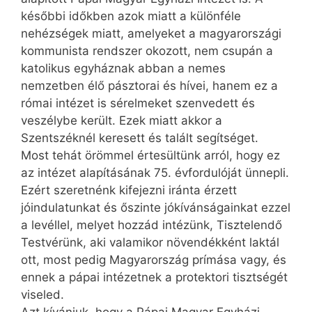
későbbi időkben azok miatt a különféle
nehézségek miatt, amelyeket a magyarországi
kommunista rendszer okozott, nem csupán a
katolikus egyháznak abban a nemes
nemzetben élő pásztorai és hívei, hanem ez a
római intézet is sérelmeket szenvedett és
veszélybe került. Ezek miatt akkor a
Szentszéknél keresett és talált segítséget.
Most tehát örömmel értesültünk arról, hogy ez
az intézet alapításának 75. évfordulóját ünnepli.
Ezért szeretnénk kifejezni iránta érzett
jóindulatunkat és őszinte jókívánságainkat ezzel
a levéllel, melyet hozzád intézünk, Tisztelendő
Testvérünk, aki valamikor növendékként laktál
ott, most pedig Magyarország prímása vagy, és
ennek a pápai intézetnek a protektori tisztségét
viseled.