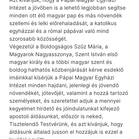
Azt kívánjuk, hogy a Pápai Magyar Egyházi
Intézet a jövőben is a lehető legjobban segítse
minden ott élő magyar pap és más növendék
szellemi és lelki előrehaladását, a katolikus
egyházzal és a római pápával való mind
szorosabb közösségét.
Végezetül a Boldogságos Szűz Mária, a
Magyarok Nagyasszonya, Szent István első
magyar király és a többi magyar szent és
boldog hathatós közbenjárását kérve esdeklő
imáinkkal kísérjük a Pápai Magyar Egyházi
Intézet minden hajdani, jelenlegi és jövendő
növendékét, jótevőjét, valamint a hozzá tartozó
személyeket, és szeretettel adjuk a mennyei
kegyelmet hirdető és jóindulatunkat kifejező
apostoli áldásunkat, először is neked,
Tisztelendő Testvérünk, és azt kívánjuk, hogy
áldásunk általad jusson el hozzájuk is ezzel a