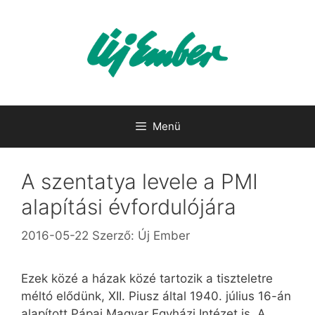
Kilépés
a
tartalomba
Menü
A szentatya levele a PMI
alapítási évfordulójára
2016-05-22
Szerző:
Új Ember
Ezek közé a házak közé tartozik a tiszteletre
méltó elődünk, XII. Piusz által 1940. július 16-án
alapított Pápai Magyar Egyházi Intézet is. A