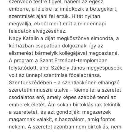
szenvedő testre figyel, hanem az egész
emberre, a lélekre is: imádkozik a betegekért,
szentmisét ajánl fel értük. Hitét nyíltan
megvallja, ebből merít erőt a mindennapi
feladatok elvégzéséhez.
Nagy Katalin a díjat megköszönve elmondta, a
kórházban csapatban dolgoznak, így az
elismerést bármelyik kollégájával megosztaná.
A program a Szent Erzsébet-templomban
folytatódott, ahol Székely János megyéspüspök
volt az ünnepi szentmise főcelebránsa.
Szentbeszédében – a szentleckében elhangzó
szeretethimnuszra utalva – kiemelte: a szeretet
csodálatos erő, amely képes szebbé tenni az
emberek életét. Ám sokan birtoklásnak tekintik
a szeretetet, és azt gondolják: megszerzek
magamnak valakit, s használom, amíg fontos
nekem. A szeretet azonban nem birtoklás, nem