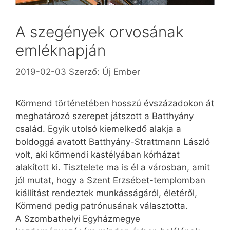
A szegények orvosának
emléknapján
2019-02-03
Szerző:
Új Ember
Körmend történetében hosszú évszázadokon át
meghatározó szerepet játszott a Batthyá­ny
család. Egyik utolsó kiemelkedő alakja a
boldoggá avatott Batthyány-Strattmann László
volt, aki körmendi kastélyában kórházat
alakított ki. Tisztelete ma is él a városban, amit
jól mutat, hogy a Szent Erzsébet-templomban
kiállítást rendeztek munkásságáról, életéről,
Körmend pedig patrónusának választotta.
A Szombathelyi Egyházmegye