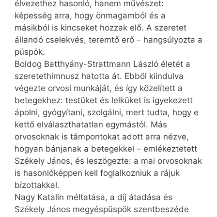
élvezethez hasonló, hanem művészet:
képesség arra, hogy önmagamból és a
másikból is kincseket hozzak elő. A szeretet
állandó cselekvés, teremtő erő – hangsúlyozta a
püspök.
Boldog Batthyány-Strattmann Lász­ló életét a
szeretethimnusz hatotta át. Ebből kiindulva
végezte orvosi munkáját, és így közelített a
betegekhez: testüket és lelküket is igyekezett
ápolni, gyógyítani, szolgálni, mert tudta, hogy e
kettő elválaszthatatlan egymástól. Más
orvosoknak is támpontokat adott arra nézve,
hogyan bánjanak a betegekkel – emlékeztetett
Székely János, és leszögezte: a mai orvosoknak
is hasonlóképpen kell foglalkozniuk a rájuk
bízottakkal.
Nagy Katalin méltatása, a díj átadása és
Székely János megyéspüspök szentbeszéde