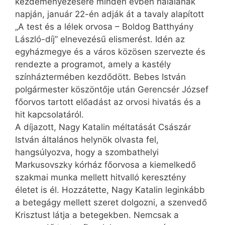
kezdeményezésére minden évben halálának
napján, január 22-én adják át a tavaly alapított
„A test és a lélek orvosa – Boldog Batthyány
László-díj” elnevezésű elismerést. Idén az
egyházmegye és a város közösen szervezte és
rendezte a programot, amely a kastély
színháztermében kezdődött. Bebes István
polgármester köszöntője után Gerencsér József
főorvos tartott előadást az orvosi hivatás és a
hit kapcsolatáról.
A díjazott, Nagy Katalin méltatását Császár
István általános helynök olvasta fel,
hangsúlyozva, hogy a szombathelyi
Markusovszky kórház főorvosa a kiemelkedő
szakmai munka mellett hitvalló keresztény
életet is él. Hozzátette, Nagy Katalin leginkább
a betegágy mellett szeret dolgozni, a szenvedő
Krisztust látja a betegekben. Nemcsak a