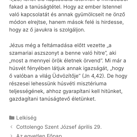
fakad a tanúságtétel. Hogy az ember Istennel
való kapcsolatát és annak gyümölcseit ne önző
módon elrejtse, hanem mások felé is hirdesse,
hogy az ő javukra is szolgáljon.
Jézus még a feltámadása előtt vezette „a
szamariai aszszonyt a benne való hitre”, aki
„most a mennyei örök életnek örvend”. Mi már a
húsvét fényében látjuk annak igazságát, „hogy
ő valóban a világ Üdvözítője” (Jn 4,42). De hogy
részesei lehessünk húsvéti misztériuma
teljességének, ahhoz gyarapítani kell hitünket,
gazdagítani tanúságtevő életünket.
Kategória
Lelkiség
Cottolengo Szent József április 29.
Az egyetlen Főpap