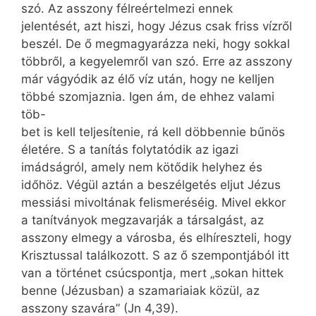
szó. Az asszony félreértelmezi ennek
jelentését, azt hiszi, hogy Jézus csak friss vízről
beszél. De ő megmagyarázza neki, hogy sokkal
többről, a kegyelemről van szó. Erre az asszony
már vágyódik az élő víz után, hogy ne kelljen
többé szomjaznia. Igen ám, de ehhez valami
töb-
bet is kell teljesítenie, rá kell döbbennie bűnös
életére. S a tanítás folytatódik az igazi
imádságról, amely nem kötődik helyhez és
időhöz. Végül aztán a beszélgetés eljut Jézus
messiási mivoltának felismeréséig. Mivel ekkor
a tanítványok megzavarják a társalgást, az
asszony elmegy a városba, és elhíreszteli, hogy
Krisztussal találkozott. S az ő szempontjából itt
van a történet csúcspontja, mert „sokan hittek
benne (Jézusban) a szamariaiak közül, az
asszony szavára” (Jn 4,39).