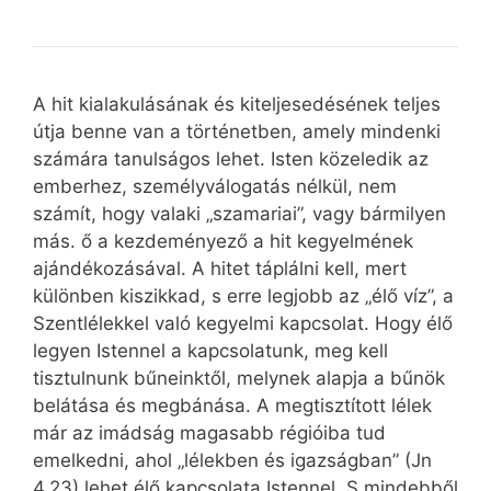
A hit kialakulásának és kiteljesedésének teljes
útja benne van a történetben, amely mindenki
számára tanulságos lehet. Isten közeledik az
emberhez, személyválogatás nélkül, nem
számít, hogy valaki „szamariai”, vagy bármilyen
más. ő a kezdeményező a hit kegyelmének
ajándékozásával. A hitet táplálni kell, mert
különben kiszikkad, s erre legjobb az „élő víz”, a
Szentlélekkel való kegyelmi kapcsolat. Hogy élő
legyen Istennel a kapcsolatunk, meg kell
tisztulnunk bűneinktől, melynek alapja a bűnök
belátása és megbánása. A megtisztított lélek
már az imádság magasabb régióiba tud
emelkedni, ahol „lélekben és igazságban” (Jn
4,23) lehet élő kapcsolata Istennel. S mindebből