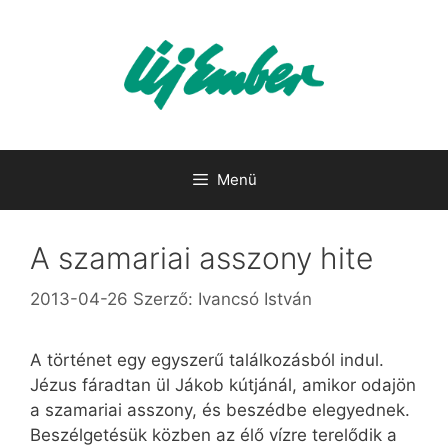
Kilépés
a
tartalomba
Menü
A szamariai asszony hite
2013-04-26
Szerző:
Ivancsó István
A történet egy egyszerű találkozásból indul.
Jézus fáradtan ül Jákob kútjánál, amikor odajön
a szamariai asszony, és beszédbe elegyednek.
Beszélgetésük közben az élő vízre terelődik a