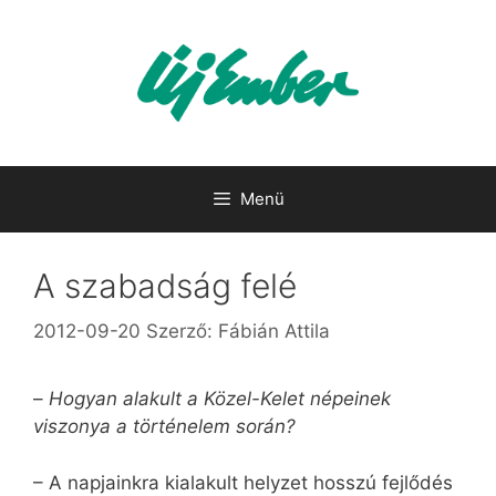
Kilépés
a
tartalomba
Menü
A szabadság felé
2012-09-20
Szerző:
Fábián Attila
–
Hogyan alakult a Közel-Kelet népeinek
viszonya a történelem során?
– A napjainkra kialakult helyzet hosszú fejlődés