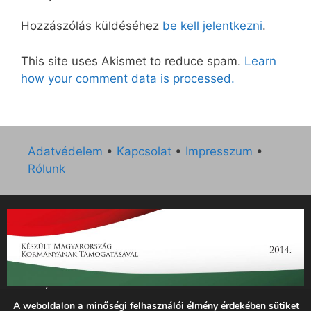
Hozzászólás küldéséhez
be kell jelentkezni
.
This site uses Akismet to reduce spam.
Learn
how your comment data is processed.
Adatvédelem
•
Kapcsolat
•
Impresszum
•
Rólunk
„Az Új Ember katolikus hetilap 2014. évi működésének
A weboldalon a minőségi felhasználói élmény érdekében sütiket
támogatását az EGYH-KCP-14-P-0121 sz. támogatási