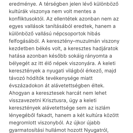
eredménye. A térségben jelen lévő különböző
kultúrák viszonya nem volt mentes a
konfliktusoktól. Az ellentétek azonban nem az
egyes vallások tanításából eredtek, hanem a
különböző vallású népcsoportok hibás
felfogásából. A keresztény–muzulmán viszony
kezdetben békés volt, a keresztes hadjáratok
hatása azonban később sokáig rányomta a
bélyegét az itt élő népek viszonyára. A keleti
keresztények a nyugati világból érkező, majd
távozó hódítók tevékenysége miatt
évszázadokon át alávetettségben éltek.
Ahogyan a keresztesek harcát nem lehet
visszavezetni Krisztusra, úgy a keleti
keresztények alávetettsége sem az iszlám
lényegéből fakadt, hanem a két kultúra között
megromlott viszonyból. Az újkor újabb
gyarmatosítási hullámot hozott Nyugatról,