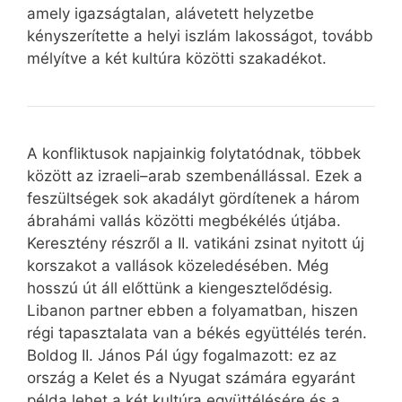
amely igazságtalan, alávetett helyzetbe
kényszerítette a helyi iszlám lakosságot, tovább
mélyítve a két kultúra közötti szakadékot.
A konfliktusok napjainkig folytatódnak, többek
között az izraeli–arab szembenállással. Ezek a
feszültségek sok akadályt gördítenek a három
ábrahámi vallás közötti megbékélés útjába.
Keresztény részről a II. vatikáni zsinat nyitott új
korszakot a vallások közeledésében. Még
hosszú út áll előttünk a kiengesztelődésig.
Libanon partner ebben a folyamatban, hiszen
régi tapasztalata van a békés együttélés terén.
Boldog II. János Pál úgy fogalmazott: ez az
ország a Kelet és a Nyugat számára egyaránt
példa lehet a két kultúra együttélésére és a