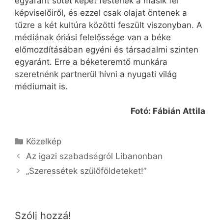
egyaránt sötét képet festenek a másik fél
képviselőiről, és ezzel csak olajat öntenek a
tűzre a két kultúra közötti feszült viszonyban. A
médiának óriási felelőssége van a béke
előmozdításában egyéni és társadalmi szinten
egyaránt. Erre a béketeremtő munkára
szeretnénk partnerül hívni a nyugati világ
médiumait is.
Fotó: Fábián Attila
Kategória
Közelkép
Az igazi szabadságról Libanonban
„Szeressétek szülőföldeteket!”
Szólj hozzá!