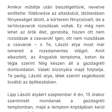
Amikor műtétje után beszélgettünk, nevetve
említette: fölébredve az altatásból, látóterében
fényességet látott, a kórterem fénycsöveit, de a
tartócsavarok rozsdásak voltak. Ez még nem
lehet az örök élet, gondolta, hiszen ott nem
rozsdásak a csavarok! Igen, ott nem rozsdásak
a csavarok – s Te, László atya most már
ismered a rozsdamentes világot. Amit
elkezdett, az Angyalok temploma, beton és
tégla szerint félig készen áll a gazdagréti
domboldalon. Valaki bizonyára majd folytatja.
Te pedig, László atya, lélek szerint segédkezel
tovább az építkezésben.
Lipp László atyáért szeptember 4-én, 15 órakor
szentmisét mondanak a gazdagréti
templomban, majd a templom kriptájában kerül