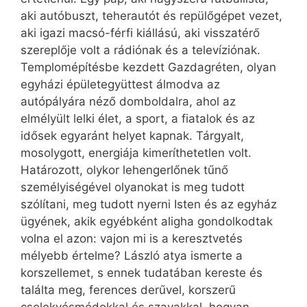
aki autóbuszt, teherautót és repülőgépet vezet,
aki igazi macsó-férfi kiállású, aki visszatérő
szereplője volt a rádiónak és a televíziónak.
Templomépítésbe kezdett Gazdagréten, olyan
egyházi épületegyüttest álmodva az
autópályára néző domboldalra, ahol az
elmélyült lelki élet, a sport, a fiatalok és az
idősek egyaránt helyet kapnak. Tárgyalt,
mosolygott, energiája kimeríthetetlen volt.
Határozott, olykor lehengerlőnek tűnő
személyiségével olyanokat is meg tudott
szólítani, meg tudott nyerni Isten és az egyház
ügyének, akik egyébként aligha gondolkodtak
volna el azon: vajon mi is a keresztvetés
mélyebb értelme? László atya ismerte a
korszellemet, s ennek tudatában kereste és
találta meg, ferences derűvel, korszerű