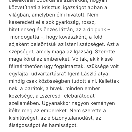
cselekvésmódokkal és szavakkal, hogyan
közvetítheti a krisztusi igazságot abban a
világban, amelyben élni hivatott. Nem
keseredett el a sok gyarlóság, rossz,
hitetlenség és önzés láttán, az a dolgunk –
mondogatta –, hogy kovászként, a föld
sójaként beleöntsük az isteni szépséget. Azt a
szépséget, amely maga az Igazság. Szerette
maga körül az embereket. Voltak, akik kissé
félreérthetően úgy fogalmaztak, szüksége volt
egyfajta „udvartartásra”. Igen! László atya
mindig csak közösségben tudott élni. Kellettek
neki a barátok, a hívek, minden ember
közelsége, a „szeresd felebarátodat”
szellemében. Ugyanakkor nagyon keményen
ítélte meg az embereket. Nem szerette a
kishitűséget, az elbizonytalanodást, az
álságosságot és hamisságot.