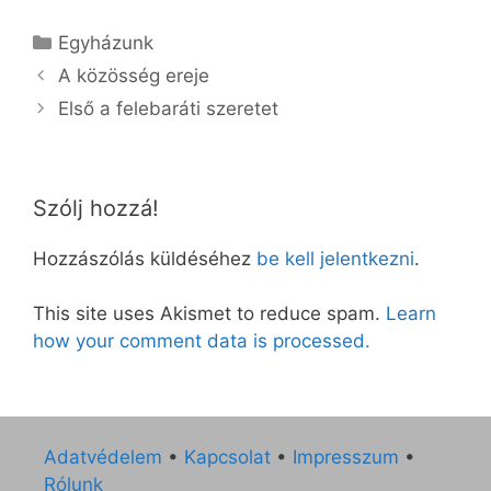
Kategória
Egyházunk
A közösség ereje
Első a felebaráti szeretet
Szólj hozzá!
Hozzászólás küldéséhez
be kell jelentkezni
.
This site uses Akismet to reduce spam.
Learn
how your comment data is processed.
Adatvédelem
•
Kapcsolat
•
Impresszum
•
Rólunk