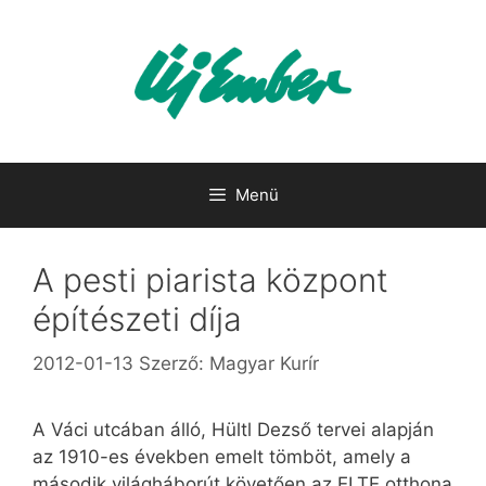
Kilépés
a
tartalomba
Menü
A pesti piarista központ
építészeti díja
2012-01-13
Szerző:
Magyar Kurír
A Váci utcában álló, Hültl Dezső tervei alapján
az 1910-es években emelt tömböt, amely a
második világháborút követően az ELTE otthona