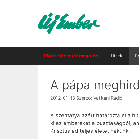
Kilépés
a
tartalomba
Előfizetés és támogatás
Hírek
E
A pápa meghirde
2012-01-13
Szerző:
Vatikáni Rádió
A szentatya azért határozta el a hi
ki az embereket a pusztaságból, am
Krisztus ad teljes életet nekünk.