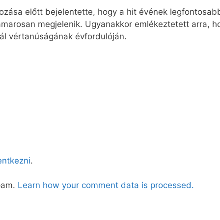
ása előtt bejelentette, hogy a hit évének legfontosabb
hamarosan megjelenik. Ugyanakkor emlékeztetett arra, h
 Pál vértanúságának évfordulóján.
lentkezni
.
spam.
Learn how your comment data is processed.