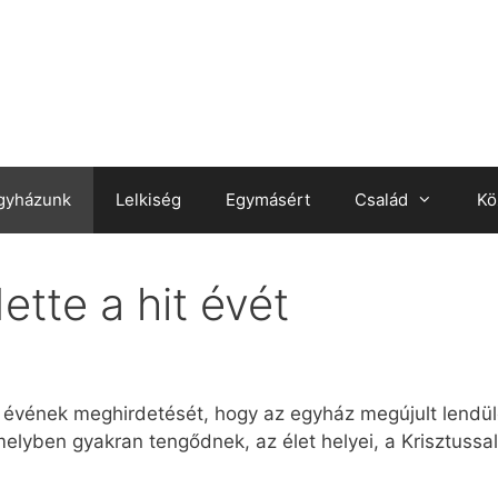
gyházunk
Lelkiség
Egymásért
Család
Kö
tte a hit évét
t évének meghirdetését, hogy az egyház megújult lendüle
elyben gyakran tengődnek, az élet helyei, a Krisztussal