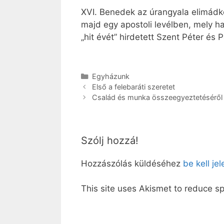
XVI. Benedek az úrangyala elimádkoz
majd egy apostoli levélben, mely 
„hit évét” hirdetett Szent Péter és
Kategória
Egyházunk
Első a felebaráti szeretet
Család és munka összeegyeztetéséről
Szólj hozzá!
Hozzászólás küldéséhez
be kell je
This site uses Akismet to reduce 