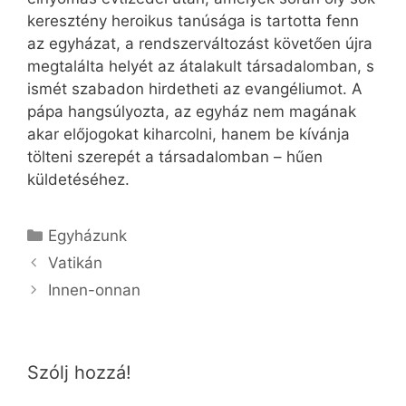
keresztény heroikus tanúsága is tartotta fenn
az egyházat, a rendszerváltozást követően újra
megtalálta helyét az átalakult társadalomban, s
ismét szabadon hirdetheti az evangéliumot. A
pápa hangsúlyozta, az egyház nem magának
akar előjogokat kiharcolni, hanem be kívánja
tölteni szerepét a társadalomban – hűen
küldetéséhez.
Kategória
Egyházunk
Vatikán
Innen-onnan
Szólj hozzá!