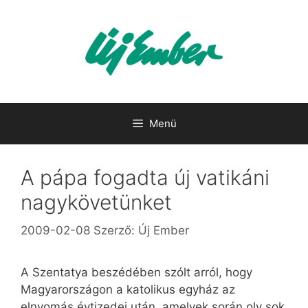
Kilépés
a
tartalomba
Menü
A pápa fogadta új vatikáni
nagykövetünket
2009-02-08
Szerző:
Új Ember
A Szentatya beszédében szólt arról, hogy
Magyarországon a katolikus egyház az
elnyomás évtizedei után, amelyek során oly sok