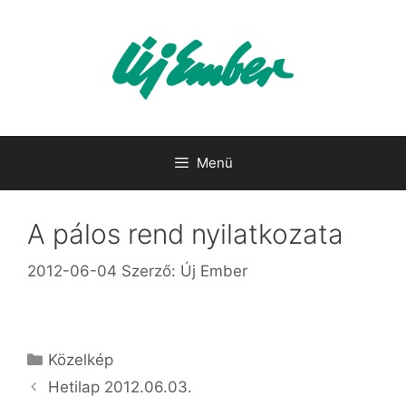
Kilépés
a
tartalomba
Menü
A pálos rend nyilatkozata
2012-06-04
Szerző:
Új Ember
Kategória
Közelkép
Hetilap 2012.06.03.