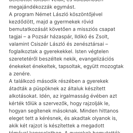
megajándékozzák egymást.
A program Német László köszöntőjével
kezdődött, majd a gyermekek rövid
bemutatkozását követően a missziós csapat
tagjai – a Pozsár házaspár, Ildikó és Zsolt,
valamint Csiszér László és zenésztársai –
foglalkoztak a gyerekekkel. Isten végtelen
szeretetéről beszéltek nekik, evangelizációs
énekeket énekeltek, tapsoltak, együtt mozogtak
a zenére.
A találkozó második részében a gyerekek
átadták a püspöknek az általuk készített
alkotásokat. Idén, az irgalmasság évében azt
kérték tőlük a szervezők, hogy rajzolják le,
hogyan segítenek másoknak. Minden hittanos
eleget tett a kérésnek, és akadtak olyanok is,
akik két rajzot is készítettek a megadott