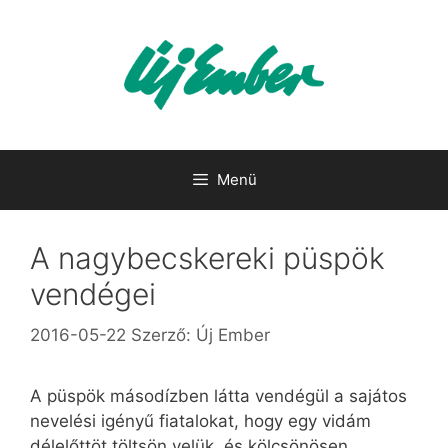
Kilépés
a
tartalomba
Menü
A nagybecskereki püspök
vendégei
2016-05-22
Szerző:
Új Ember
A püspök másodízben látta vendégül a sajátos
nevelési igényű fiatalokat, hogy egy vidám
délelőttöt töltsön velük, és kölcsönösen