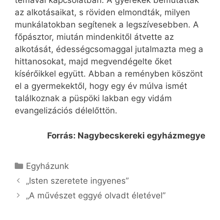
témával kapcsolatban. A gyerekek bemutatták
az alkotásaikat, s röviden elmondták, milyen
munkálatokban segítenek a legszívesebben. A
főpásztor, miután mindenkitől átvette az
alkotását, édességcsomaggal jutalmazta meg a
hittanosokat, majd megvendégelte őket
kísérőikkel együtt. Abban a reményben köszönt
el a gyermekektől, hogy egy év múlva ismét
találkoznak a püspöki lakban egy vidám
evangelizációs délelőttön.
Forrás: Nagybecskereki egyházmegye
Kategória
Egyházunk
„Isten szeretete ingyenes”
„A művészet eggyé olvadt életével”