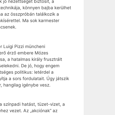
 jó nézettséget biztosít, a
technikája, könnyen bajba kerülhet
a az összpróbán találkozik a
akísérettel. Ma sok karmester
ncsenek.
r Luigi Pizzi müncheni
 erő érző embere Mózes
a, a hatalmas király frusztrált
cselekedni. De jó, hogy engem
séges politikus: letérdel a
ja a sors fordulatait. Úgy játszik
, hangilag igénybe vesz.
színpadi hatást, tüzet-vizet, a
hez vezet. Az „akciónak” az