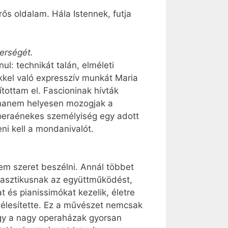
s oldalam. Hála Istennek, futja
erségét.
l: technikát talán, elméleti
kkel való expresszív munkát Maria
ottam el. Fascioninak hívták
 hanem helyesen mozogjak a
operaénekes személyiség egy adott
ni kell a mondanivalót.
m szeret beszélni. Annál többet
tasztikusnak az együttműködést,
t és pianissimókat kezelik, életre
zélesítette. Ez a művészet nemcsak
ogy a nagy operaházak gyorsan