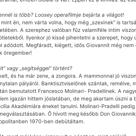
nél is több? Loosey operafilmje bejárta a világot!
, mint én, nem várta volna, hogy még „szexinek” is tartsák
retében. A szerephez valóban fűz valamiféle intim viszon
letekből. Ilyenkor jó kissé pihentetni a szerepet, hogy ú
 adódott. Megfáradt, kiégett, idős Giovannit még nem 
k öregember!
t” vagy „segítséggel” történt?
elt, és ha már zene, a zongora. A mammonnal jó viszon
onytalan pályáról. Banktisztviselőnek szántak, remélve
án bemutatott Francesco Molinari- Pradellinek. A nagy
.” Nem igazán hittem jóslatában, de meg akartam úszni 
cília Akadémiára éneket tanulni. Molinari-Pradelli pedi
ű megválasztásában. Ő hívott meg később Don Giovanni
ropolitanben 1970-ben debütáltam.