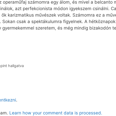
 operaműfaj számomra egy álom, és mivel a belcanto 
sinálok, azt perfekcionista módon igyekszem csinálni. Ca
o, ők karizmatikus művészek voltak. Számomra ez a művés
 Sokan csak a spektákulumra figyelnek. A hétköznapok
y gyermekemmel szeretem, és még mindig bizakodón tek
pint hallgatva
lentkezni
.
spam.
Learn how your comment data is processed.