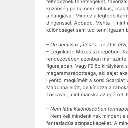
felfedeznek tehetségeket, favorizálj
közönség pedig nem kritikus, csak 
a hangjával. Mindez a legtöbb karm
dirigenssel. Abbado, Mehta – mint 
különbséget sem tud tenni igazán b
– Ön nemcsak játssza, de át is érzi
– Leginkább Mózes szerepében. Katol
rendezésében azonban már szinte s
figurájában. Vagy Fülöp királyként 
magáramaradottsága, aki saját akar
ilyentől megkímélt a sors! Scarpiát 
Madonna előtt, de kínozza a rabokat
Toscával, mint macska az egérrel. 
– Nem látni különösebben formab
– Nem kell mindenkinek mindent elé
fantáziadús színpadképeket. A min