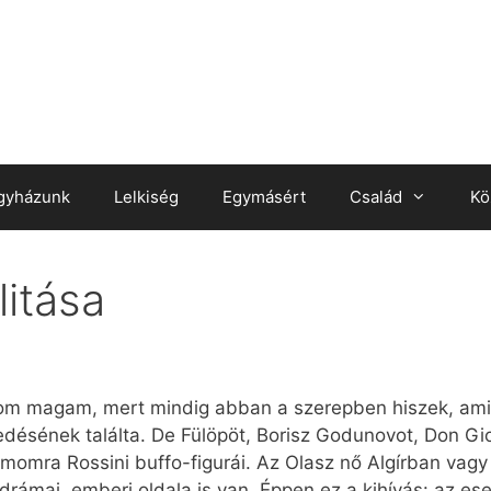
gyházunk
Lelkiség
Egymásért
Család
Kö
litása
 magam, mert mindig abban a szerepben hiszek, amit 
edésének találta. De Fülöpöt, Borisz Godunovot, Don Gio
mra Rossini buffo-figurái. Az Olasz nő Algírban vagy 
rámai, emberi oldala is van. Éppen ez a kihívás: az e