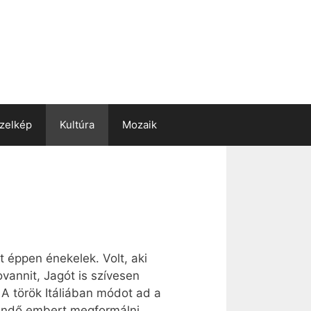
zelkép
Kultúra
Mozaik
éppen énekelek. Volt, aki
vannit, Jagót is szívesen
A török Itáliában módot ad a
sendő embert megformálni.