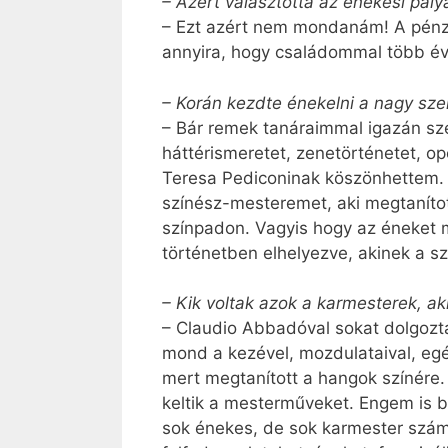
– Azért választotta az énekesi pály
– Ezt azért nem mondanám! A pénzt
annyira, hogy családommal több év
– Korán kezdte énekelni a nagy sze
– Bár remek tanáraimmal igazán sze
háttérismeretet, zenetörténetet, o
Teresa Pediconinak köszönhettem. D
színész-mesteremet, aki megtaníto
színpadon. Vagyis hogy az éneket m
történetben elhelyezve, akinek a s
– Kik voltak azok a karmesterek, aki
– Claudio Abbadóval sokat dolgozt
mond a kezével, mozdulataival, eg
mert megtanított a hangok színére. A
keltik a mesterműveket. Engem is b
sok énekes, de sok karmester szám