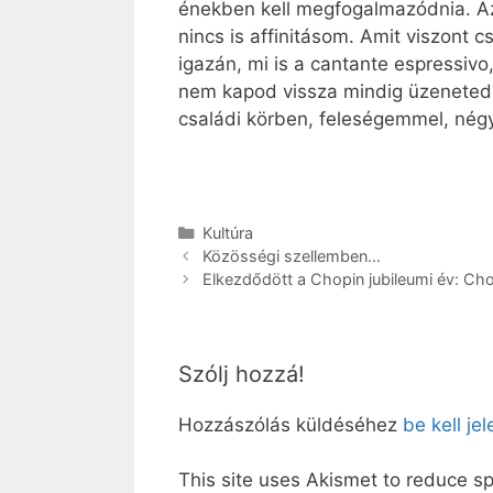
énekben kell megfogalmazódnia. Az
nincs is affinitásom. Amit viszont c
igazán, mi is a cantante espressiv
nem kapod vissza mindig üzeneted.
családi körben, feleségemmel, nég
Kategória
Kultúra
Közösségi szellemben…
Elkezdődött a Chopin jubileumi év: Cho
Szólj hozzá!
Hozzászólás küldéséhez
be kell je
This site uses Akismet to reduce 