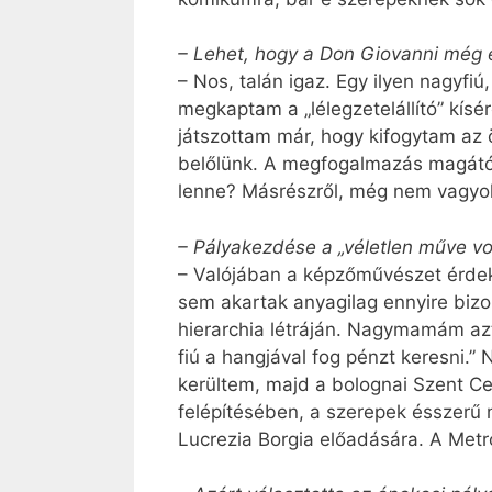
– Lehet, hogy a Don Giovanni még en
– Nos, talán igaz. Egy ilyen nagyfiú
megkaptam a „lélegzetelállító” kísé
játszottam már, hogy kifogytam az öt
belőlünk. A megfogalmazás magától
lenne? Másrészről, még nem vagyo
– Pályakezdése a „véletlen műve vol
– Valójában a képzőművészet érdek
sem akartak anyagilag ennyire biz
hierarchia létráján. Nagymamám azt
fiú a hangjával fog pénzt keresni
kerültem, majd a bolognai Szent Ce
felépítésében, a szerepek ésszer
Lucrezia Borgia előadására. A Met