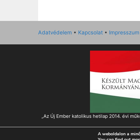
Adatvédelem
•
Kapcsolat
•
Impresszum
„Az Új Ember katolikus hetilap 2014. évi 
A weboldalon a minő
© 2026 Magyar Kurír - Új Ember
• Készült
Gen
You can find out mor