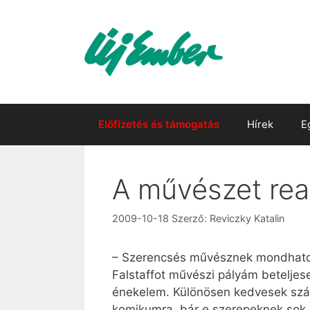
Kilépés
a
tartalomba
Előfizetés és támogatás
Hírek
E
A művészet rea
2009-10-18
Szerző:
Reviczky Katalin
– Szerencsés művésznek mondhatom
Falstaffot művészi pályám beteljes
énekelem. Különösen kedvesek számo
komikumra, bár e szerepeknek sok d