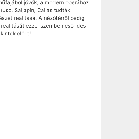
műfajából jövök, a modern operához
ruso, Saljapin, Callas tudták
zet realitása. A nézőtérről pedig
 realitását ezzel szemben csöndes
intek előre!