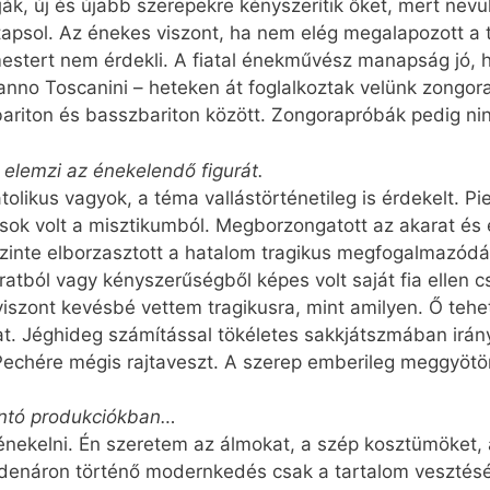
ák, új és újabb szerepekre kényszerítik őket, mert nevük
tapsol. Az énekes viszont, ha nem elég megalapozott a 
estert nem érdekli. A fiatal énekművész manapság jó, h
anno Toscanini – heteken át foglalkoztak velünk zongor
ariton és basszbariton között. Zongorapróbák pedig ni
, elemzi az énekelendő figurát.
ikus vagyok, a téma vallástörténetileg is érdekelt. Pie
ok volt a misztikumból. Megborzongatott az akarat és
szinte elborzasztott a hatalom tragikus megfogalmazódás
atból vagy kényszerűségből képes volt saját fia ellen 
viszont kevésbé vettem tragikusra, mint amilyen. Ő tehet
. Jéghideg számítással tökéletes sakkjátszmában irányít
Pechére mégis rajtaveszt. A szerep emberileg meggyötör
ontó produkciókban…
nekelni. Én szeretem az álmokat, a szép kosztümöket, a 
denáron történő modernkedés csak a tartalom vesztésé