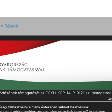
•
Rólunk
működésének támogatását az EGYH-KCP-14-P-0121 sz. támogatás
tá
ségi felhasználói élmény érdekében sütiket használunk.
eratePress
e about which cookies we are using or switch them off in
settings
.