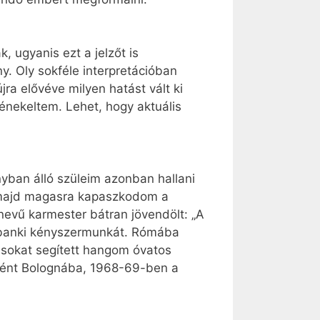
, ugyanis ezt a jelzőt is
y. Oly sokféle interpretációban
jra elővéve milyen hatást vált ki
énekeltem. Lehet, hogy aktuális
yban álló szüleim azonban hallani
, majd magasra kapaszkodom a
nevű karmester bátran jövendölt: „A
a banki kényszermunkát. Rómába
g sokat segített hangom óvatos
ként Bolognába, 1968-69-ben a