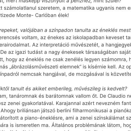
át, mert másképp viszonyult a pénzhez, mint szülei?
 számolatlanul szeretem, a matematika ugyanis nem erő
tizede Monte- Carlóban élek!
repeket, valójában a színpadon tanulta az éneklés mest
rencsés voltam, az énekes az iskolapadban keveset tanu
perairodalmat. Az interpretáció művészetét, a hangjegye
e az igazi tudást a nagy énekesek társaságában sajátít
tt, hogy az éneklés ne csak zenélés legyen számomra,
ás „ábrázolásművészeti elemnek” is kísérnie kell. Az 
zínpadról nemcsak hangjával, de mozgásával is közvetíte
ktől tanult és akiket emberileg, művészileg is kedvelt?
am, tanáromnak és barátomnak vallom őt. De Claudio ne
ész zenei gyakorlatával. Karajannal azért nevezném fan
hogy briliánsan játszó berlini filharmonikusai a pianóka
átorított a piano-éneklésre, ami a zenei színskálámat s
ára is ismeretlen ma. Általános problémának látom, h