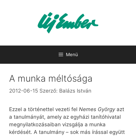
Kilépés
a
tartalomba
Menü
A munka méltósága
2012-06-15
Szerző:
Balázs István
Ezzel a történettel vezeti fel
Nemes György
azt
a tanulmányát, amely az egyházi tanítóhivatal
megnyilatkozásaiban vizsgálja a munka
kérdését. A tanulmány – sok más írással együtt