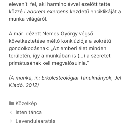
eleveníti fel, aki harminc évvel ezelőtt tette
közzé
Laborem exercens
kezdetű enciklikáját a
munka világáról.
A már idézett Nemes György végső
következtetése méltó konklúziója a sokrétű
gondolkodásnak: „Az emberi élet minden
területén, így a munkában is (…) a szeretet
primátusának kell megvalósulnia.”
(A munka, in: Erkölcsteológiai Tanulmányok, Jel
Kiadó, 2012)
Kategória
Közelkép
Isten tánca
Levendulaaratás