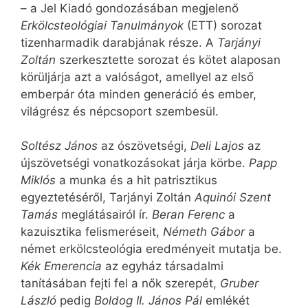
– a Jel Kiadó gondozásában megjelenő
Erkölcsteológiai Tanulmányok
(ETT) sorozat
tizenharmadik darabjának része. A
Tarjányi
Zoltán
szerkesztette sorozat és kötet alaposan
körüljárja azt a valóságot, amellyel az első
emberpár óta minden generáció és ember,
világrész és népcsoport szembesül.
Soltész János
az ószövetségi,
Deli Lajos
az
újszövetségi vonatkozásokat járja körbe.
Papp
Miklós
a munka és a hit patrisztikus
egyeztetéséről, Tarjányi Zoltán
Aquinói Szent
Tamás
meglátásairól ír.
Beran Ferenc
a
kazuisztika felismeréseit,
Németh Gábor
a
német erkölcsteológia eredményeit mutatja be.
Kék Emerencia
az egyház társadalmi
tanításában fejti fel a nők szerepét,
Gruber
László
pedig
Boldog II. János Pál
emlékét