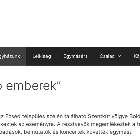
gyházunk
Lelkiség
Egymásért
Család
Kö
ó emberek”
z Ecséd település szélén található Szentkút völgye Bol
rkeztek az eseményre. A résztvevők megemlékeztek a ta
előadások, bemutatók és koncertek követték egymást.