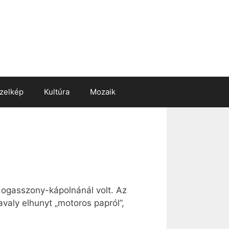
zelkép
Kultúra
Mozaik
dogasszony-kápolnánál volt. Az
valy elhunyt „motoros papról”,