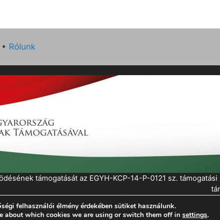
•
Rólunk
működésének támogatását az EGYH-KCP-14-P-0121 sz. támogatás
tá
ségi felhasználói élmény érdekében sütiket használunk.
eratePress
e about which cookies we are using or switch them off in
settings
.