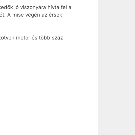
dők jó viszonyára hívta fel a
ét. A mise végén az érsek
zötven motor és több száz