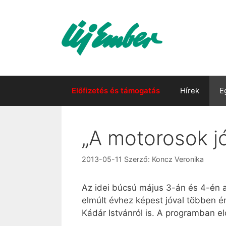
Kilépés
a
tartalomba
Előfizetés és támogatás
Hírek
E
„A motorosok j
2013-05-11
Szerző:
Koncz Veronika
Az idei búcsú május 3-án és 4-én a
elmúlt évhez képest jóval többen é
Kádár Istvánról is. A programban 