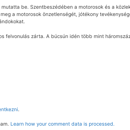
 mutatta be. Szentbeszédében a motorosok és a közleke
te meg a motorosok önzetlenségét, jótékony tevékenység
ándokokat.
 felvonulás zárta. A búcsún idén több mint háromszá
lentkezni
.
spam.
Learn how your comment data is processed.