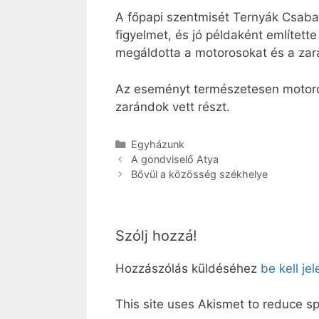
A főpapi szentmisét Ternyák Csaba
figyelmet, és jó példaként említet
megáldotta a motorosokat és a zar
Az eseményt természetesen motoros
zarándok vett részt.
Kategória
Egyházunk
A gondviselő Atya
Bővül a közösség székhelye
Szólj hozzá!
Hozzászólás küldéséhez
be kell je
This site uses Akismet to reduce 