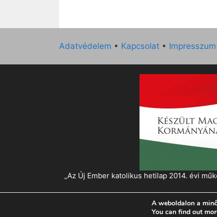
Adatvédelem
•
Kapcsolat
•
Impresszum
„Az Új Ember katolikus hetilap 2014. évi 
A weboldalon a minő
© 2026 Magyar Kurír - Új Ember
• Készült
Gen
You can find out mor