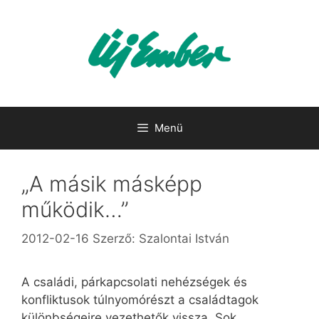
Kilépés
a
tartalomba
Menü
„A másik másképp
működik…”
2012-02-16
Szerző:
Szalontai István
A családi, párkapcsolati nehézségek és
konfliktusok túlnyomórészt a családtagok
különbségeire vezethetők vissza. Sok