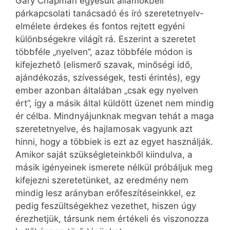
Gary Chapman egyesült államokbeli
párkapcsolati tanácsadó és író szeretetnyelv-
elmélete érdekes és fontos rejtett egyéni
különbségekre világít rá. Eszerint a szeretet
többféle „nyelven”, azaz többféle módon is
kifejezhető (elismerő szavak, minőségi idő,
ajándékozás, szívességek, testi érintés), egy
ember azonban általában „csak egy nyelven
ért”, így a másik által küldött üzenet nem mindig
ér célba. Mindnyájunknak megvan tehát a maga
szeretetnyelve, és hajlamosak vagyunk azt
hinni, hogy a többiek is ezt az egyet használják.
Amikor saját szükségleteinkből kiindulva, a
másik igényeinek ismerete nélkül próbáljuk meg
kifejezni szeretetünket, az eredmény nem
mindig lesz arányban erőfeszítéseinkkel, ez
pedig feszültségekhez vezethet, hiszen úgy
érezhetjük, társunk nem értékeli és viszonozza