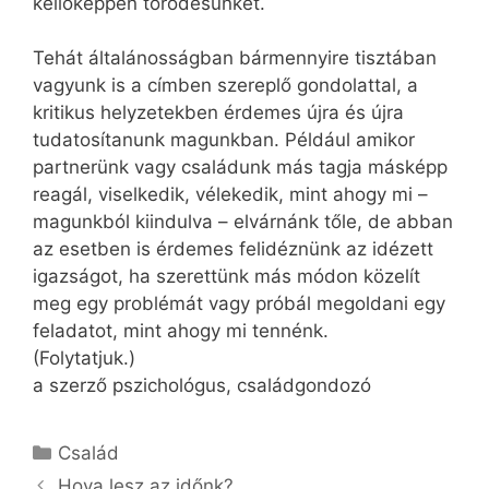
kellőképpen törődésünket.
Tehát általánosságban bármennyire tisztában
vagyunk is a címben szereplő gondolattal, a
kritikus helyzetekben érdemes újra és újra
tudatosítanunk magunkban. Például amikor
partnerünk vagy családunk más tagja másképp
reagál, viselkedik, vélekedik, mint ahogy mi –
magunkból kiindulva – elvárnánk tőle, de abban
az esetben is érdemes felidéznünk az idézett
igazságot, ha szerettünk más módon közelít
meg egy problémát vagy próbál megoldani egy
feladatot, mint ahogy mi tennénk.
(Folytatjuk.)
a szerző pszichológus, családgondozó
Kategória
Család
Hova lesz az időnk?