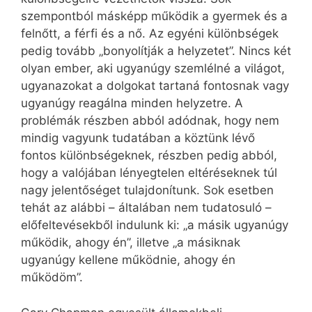
szempontból másképp működik a gyermek és a
felnőtt, a férfi és a nő. Az egyéni különbségek
pedig tovább „bonyolítják a helyzetet”. Nincs két
olyan ember, aki ugyanúgy szemlélné a világot,
ugyanazokat a dolgokat tartaná fontosnak vagy
ugyanúgy reagálna minden helyzetre. A
problémák részben abból adódnak, hogy nem
mindig vagyunk tudatában a köztünk lévő
fontos különbségeknek, részben pedig abból,
hogy a valójában lényegtelen eltéréseknek túl
nagy jelentőséget tulajdonítunk. Sok esetben
tehát az alábbi – általában nem tudatosuló –
előfeltevésekből indulunk ki: „a másik ugyanúgy
működik, ahogy én”, illetve „a másiknak
ugyanúgy kellene működnie, ahogy én
működöm”.