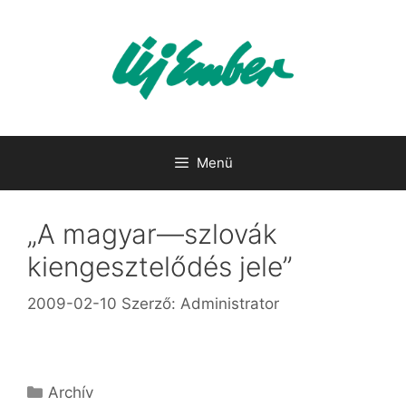
Kilépés
a
tartalomba
Menü
„A magyar—szlovák
kiengesztelődés jele”
2009-02-10
Szerző:
Administrator
Kategória
Archív