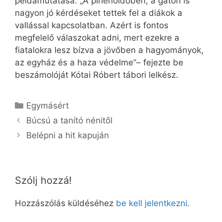
példamutatása. „A pihenőidőben, a gáton is
nagyon jó kérdéseket tettek fel a diákok a
vallással kapcsolatban. Azért is fontos
megfelelő válaszokat adni, mert ezekre a
fiatalokra lesz bízva a jövőben a hagyományok,
az egyház és a haza védelme”– fejezte be
beszámolóját Kótai Róbert tábori lelkész.
Kategória
Egymásért
Búcsú a tanító nénitől
Belépni a hit kapuján
Szólj hozzá!
Hozzászólás küldéséhez
be kell jelentkezni
.