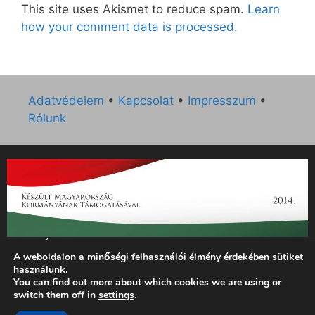
This site uses Akismet to reduce spam.
Learn
how your comment data is processed.
Adatvédelem
•
Kapcsolat
•
Impresszum
•
Rólunk
„Az Új Ember katolikus hetilap 2014. évi működésének
A weboldalon a minőségi felhasználói élmény érdekében sütiket
támogatását az EGYH-KCP-14-P-0121 sz. támogatási
használunk.
szerződés keretében 3 000 000 Ft összegben támogatta az
You can find out more about which cookies we are using or
Emberi Erőforrások Minisztériuma.”
switch them off in
settings
.