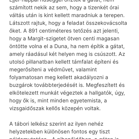
számított nekik az sem, hogy a tizenkét órai
váltás után is kint kellett maradniuk a terepen.
Látszott rajtuk, hogy a feladat összekovácsolta
őket. A 891 centiméteres tetőzés azt jelenti,
hogy a Margit-szigetet ötven centi magasan
öntötte volna el a Duna, ha nem építik a gátat,
amely ráadásul két helyen meg is csúszott. Az
utolsó pillanatban kellett támfalat építeni és
megerősíteni a védművet, valamint
folyamatosan meg kellett akadályozni a
buzgárok továbbterjedését is. Megfeszített és
elkötelezett munkát végeztek a hallgatók, úgy,
hogy ők is, mint minden egyetemista, a
vizsgaidőszak kellős közepén voltak.
A tábori lelkész szerint az ilyen nehéz
helyzetekben különösen fontos egy tiszt