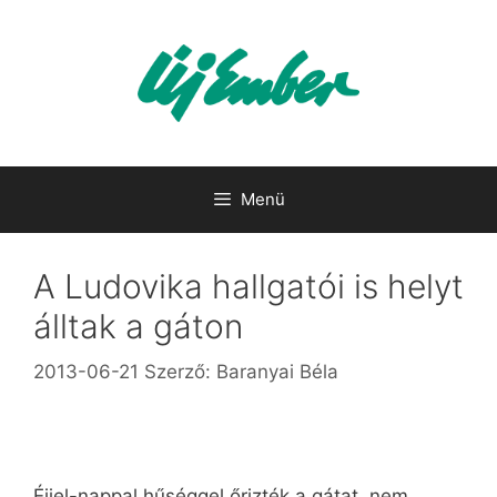
Kilépés
a
tartalomba
Menü
A Ludovika hallgatói is helyt
álltak a gáton
2013-06-21
Szerző:
Baranyai Béla
Éjjel-nappal hűséggel őrizték a gátat, nem