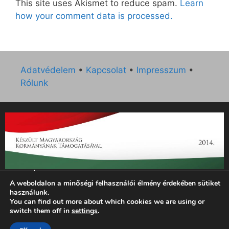
This site uses Akismet to reduce spam.
Learn
how your comment data is processed.
Adatvédelem
•
Kapcsolat
•
Impresszum
•
Rólunk
„Az Új Ember katolikus hetilap 2014. évi működésének
A weboldalon a minőségi felhasználói élmény érdekében sütiket
támogatását az EGYH-KCP-14-P-0121 sz. támogatási
használunk.
szerződés keretében 3 000 000 Ft összegben támogatta az
You can find out more about which cookies we are using or
Emberi Erőforrások Minisztériuma.”
switch them off in
settings
.