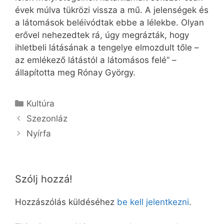
évek múlva tükrözi vissza a mű. A jelenségek és
a látomások beléivódtak ebbe a lélekbe. Olyan
erővel nehezedtek rá, úgy megrázták, hogy
ihletbeli látásának a tengelye elmozdult tőle –
az emlékező látástól a látomásos felé” –
állapította meg Rónay György.
Kategória
Kultúra
Szezonláz
Nyírfa
Szólj hozzá!
Hozzászólás küldéséhez
be kell jelentkezni
.