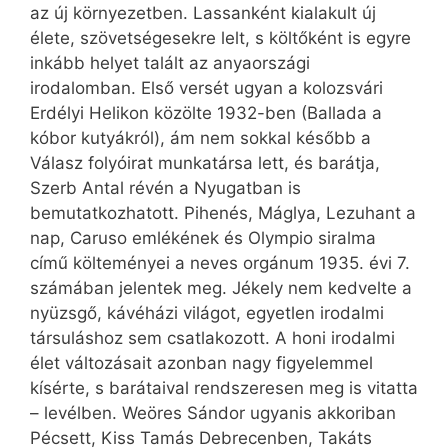
az új környezetben. Lassanként kialakult új
élete, szövetségesekre lelt, s költőként is egyre
inkább helyet talált az anyaországi
irodalomban. Első versét ugyan a kolozsvári
Erdélyi Helikon közölte 1932-ben (Ballada a
kóbor kutyákról), ám nem sokkal később a
Válasz folyóirat munkatársa lett, és barátja,
Szerb Antal révén a Nyugatban is
bemutatkozhatott. Pihenés, Máglya, Lezuhant a
nap, Caruso emlékének és Olympio siralma
című költeményei a neves orgánum 1935. évi 7.
számában jelentek meg. Jékely nem kedvelte a
nyüzsgő, kávéházi világot, egyetlen irodalmi
társuláshoz sem csatlakozott. A honi irodalmi
élet változásait azonban nagy figyelemmel
kísérte, s barátaival rendszeresen meg is vitatta
– levélben. Weöres Sándor ugyanis akkoriban
Pécsett, Kiss Tamás Debrecenben, Takáts