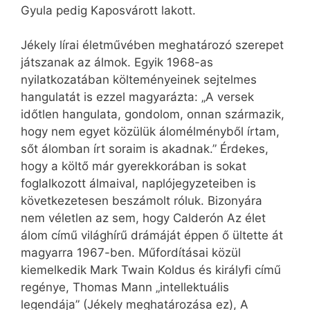
Gyula pedig Kaposvárott lakott.
Jékely lírai életművében meghatározó szerepet
játszanak az álmok. Egyik 1968-as
nyilatkozatában költeményeinek sejtelmes
hangulatát is ezzel magyarázta: „A versek
időtlen hangulata, gondolom, onnan származik,
hogy nem egyet közülük álomélményből írtam,
sőt álomban írt soraim is akadnak.” Érdekes,
hogy a költő már gyerekkorában is sokat
foglalkozott álmaival, naplójegyzeteiben is
következetesen beszámolt róluk. Bizonyára
nem véletlen az sem, hogy Calderón Az élet
álom című világhírű drámáját éppen ő ültette át
magyarra 1967-ben. Műfordításai közül
kiemelkedik Mark Twain Koldus és királyfi című
regénye, Thomas Mann „intellektuális
legendája” (Jékely meghatározása ez), A