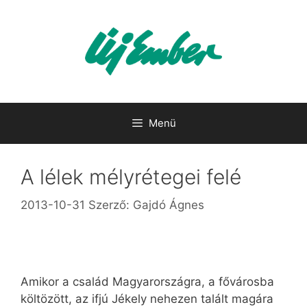
Kilépés
a
tartalomba
Menü
A lélek mélyrétegei felé
2013-10-31
Szerző:
Gajdó Ágnes
Amikor a család Magyarországra, a fővárosba
költözött, az ifjú Jékely nehezen talált magára