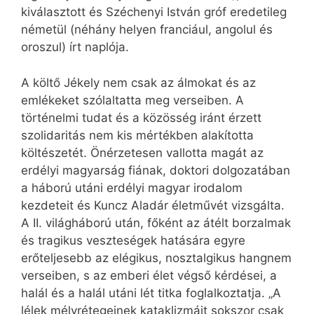
kiválasztott és Széchenyi István gróf eredetileg
németül (néhány helyen franciául, angolul és
oroszul) írt naplója.
A költő Jékely nem csak az álmokat és az
emlékeket szólaltatta meg verseiben. A
történelmi tudat és a közösség iránt érzett
szolidaritás nem kis mértékben alakította
költészetét. Önérzetesen vallotta magát az
erdélyi magyarság fiának, doktori dolgozatában
a háború utáni erdélyi magyar irodalom
kezdeteit és Kuncz Aladár életművét vizsgálta.
A II. világháború után, főként az átélt borzalmak
és tragikus veszteségek hatására egyre
erőteljesebb az elégikus, nosztalgikus hangnem
verseiben, s az emberi élet végső kérdései, a
halál és a halál utáni lét titka foglalkoztatja. „A
lélek mélyrétegeinek kataklizmáit sokszor csak