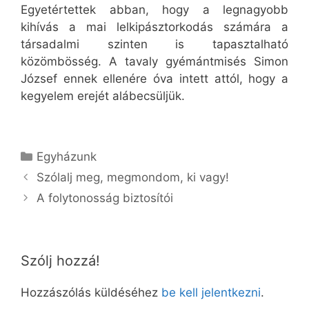
Egyetértettek abban, hogy a legnagyobb
kihívás a mai lelkipásztorkodás számára a
társadalmi szinten is tapasztalható
közömbösség. A tavaly gyémántmisés Simon
József ennek ellenére óva intett attól, hogy a
kegyelem erejét alábecsüljük.
Kategória
Egyházunk
Szólalj meg, megmondom, ki vagy!
A folytonosság biztosítói
Szólj hozzá!
Hozzászólás küldéséhez
be kell jelentkezni
.