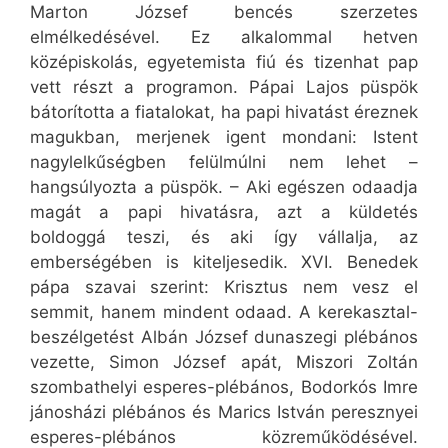
Marton József bencés szerzetes
elmélkedésével. Ez alkalommal hetven
középiskolás, egyetemista fiú és tizenhat pap
vett részt a programon. Pápai Lajos püspök
bátorította a fiatalokat, ha papi hivatást éreznek
magukban, merjenek igent mondani: Istent
nagylelkűségben felülmúlni nem lehet –
hangsúlyozta a püspök. – Aki egészen odaadja
magát a papi hivatásra, azt a küldetés
boldoggá teszi, és aki így vállalja, az
emberségében is kiteljesedik. XVI. Benedek
pápa szavai szerint: Krisztus nem vesz el
semmit, hanem mindent odaad. A kerekasztal-
beszélgetést Albán József dunaszegi plébános
vezette, Simon József apát, Miszori Zoltán
szombathelyi esperes-plébános, Bodorkós Imre
jánosházi plébános és Marics István peresznyei
esperes-plébános közreműködésével.