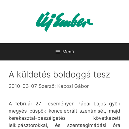
Kilépés
a
tartalomba
Menü
A küldetés boldoggá tesz
2010-03-07
Szerző:
Kaposi Gábor
A február 27-i eseményen Pápai Lajos győri
megyés püspök koncelebrált szentmisét, majd
kerekasztal-beszélgetés következett
lelkipásztorokkal, és szentségimádási óra