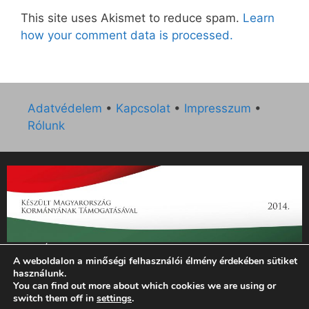
This site uses Akismet to reduce spam.
Learn
how your comment data is processed.
Adatvédelem
•
Kapcsolat
•
Impresszum
•
Rólunk
„Az Új Ember katolikus hetilap 2014. évi működésének
A weboldalon a minőségi felhasználói élmény érdekében sütiket
támogatását az EGYH-KCP-14-P-0121 sz. támogatási
használunk.
szerződés keretében 3 000 000 Ft összegben támogatta az
You can find out more about which cookies we are using or
Emberi Erőforrások Minisztériuma.”
switch them off in
settings
.