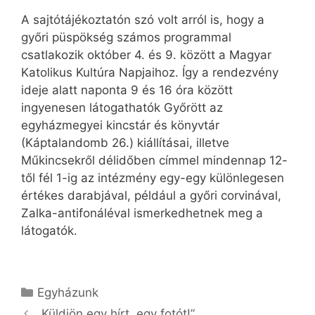
A sajtótájékoztatón szó volt arról is, hogy a
győri püspökség számos programmal
csatlakozik október 4. és 9. között a Magyar
Katolikus Kultúra Napjaihoz. Így a rendezvény
ideje alatt naponta 9 és 16 óra között
ingyenesen látogathatók Győrött az
egyházmegyei kincstár és könyvtár
(Káptalandomb 26.) kiállításai, illetve
Műkincsekről délidőben címmel mindennap 12-
től fél 1-ig az intézmény egy-egy különlegesen
értékes darabjával, például a győri corvinával,
Zalka-antifonáléval ismerkedhetnek meg a
látogatók.
Kategória
Egyházunk
„Küldjön egy hírt, egy fotót!”