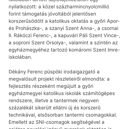
nyilatkozott: a közel százharmincnyolcmillió
forint támogatás jóvoltából jelentősen
korszerűsödött a katolikus oktatás a győri Apor-
és Prohászka-, a szanyi Szent Anna-, a csornai
II. Rákóczi Ferenc-, a kapuvári Páli Szent Vince-,
a soproni Szent Orsolya-, valamint a szintén az
egyházmegyéhez tartozó komáromi Szent Imre-
iskolában.
Dékány Ferenc püspöki irodaigazgató a
megvalósult projekt részleteiről elmondta: a
fejlesztés részeként megújult a győri
egyházmegyei katolikus iskolák számítógépes
rendszere, illetve a tantermek negyven
százalékát sikerült ellátni új és korszerű
technikával, elsősorban tantermi csomagokkal.
Emellett az SNI-csomagok segítségével a