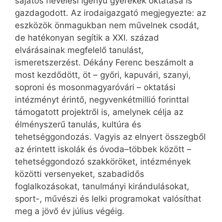
sajátos nevelési igényű gyerekek oktatása is
gazdagodott. Az irodaigazgató megjegyezte: az
eszközök önmagukban nem művelnek csodát,
de hatékonyan segítik a XXI. század
elvárásainak megfelelő tanulást,
ismeretszerzést. Dékány Ferenc beszámolt a
most kezdődött, öt – győri, kapuvári, szanyi,
soproni és mosonmagyaróvári – oktatási
intézményt érintő, negyvenkétmillió forinttal
támogatott projektről is, amelynek célja az
élményszerű tanulás, kultúra és
tehetséggondozás. Vagyis az elnyert összegből
az érintett iskolák és óvoda–többek között –
tehetséggondozó szakköröket, intézmények
közötti versenyeket, szabadidős
foglalkozásokat, tanulmányi kirándulásokat,
sport-, művészi és lelki programokat valósíthat
meg a jövő év július végéig.