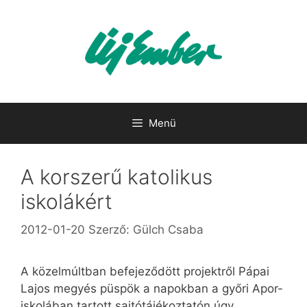
Kilépés
a
tartalomba
Menü
A korszerű katolikus
iskolákért
2012-01-20
Szerző:
Gülch Csaba
A közelmúltban befejeződött projektről Pápai
Lajos megyés püspök a napokban a győri Apor-
iskolában tartott sajtótájékoztatón úgy