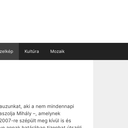
zelkép
Kultúra
Mozaik
alauzunkat, aki a nem mindennapi
aszolja Mihály –, amelynek
2007-re szépült meg kívül is és
tve annak határában tizenhat útszéli