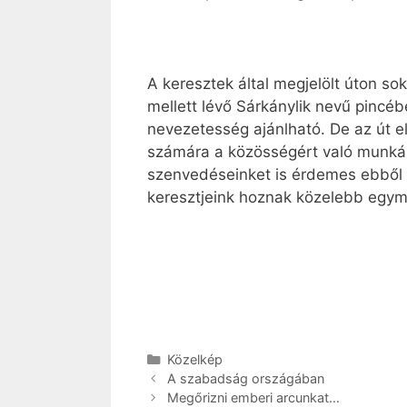
A keresztek által megjelölt úton s
mellett lévő Sárkánylik nevű pincébe
nevezetesség ajánlható. De az út e
számára a közösségért való munkálk
szenvedéseinket is érdemes ebből
keresztjeink hoznak közelebb egym
Kategória
Közelkép
A szabadság országában
Megőrizni emberi arcunkat…