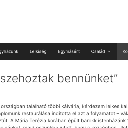
gyházunk
Lelkiség
Egymásért
Család
Kö
sszehoztak bennünket”
z országban található többi kálvária, kérdezem lelkes k
lomunk restaurálása indította el azt a folyamatot – vál
ztút. A Mária Terézia korában épült barokk istenházánk 
ápolnánkat, majd eszünkbe jutott, hogy a községben, ille