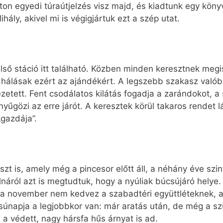
ton egyedi túraútjelzés visz majd, és kiadtunk egy köny
ály, akivel mi is végigjártuk ezt a szép utat.
lső stáció itt található. Közben minden keresztnek megis
álásak ezért az ajándékért. A legszebb szakasz valóba
zetett. Fent csodálatos kilátás fogadja a zarándokot,
yűgözi az erre járót. A keresztek körül takaros rendet 
gazdája”.
zt is, amely még a pincesor előtt áll, a néhány éve szin
lnáról azt is megtudtuk, hogy a nyúliak búcsújáró hel
vel a november nem kedvez a szabadtéri együttléteknek, 
únapja a legjobbkor van: már aratás után, de még a szü
 a védett, nagy hársfa hűs árnyat is ad.