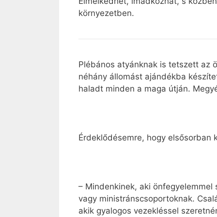
Elmélkedhet, imádkozhat, s közben
környezetben.
Plébános atyánknak is tetszett az ö
néhány állomást ajándékba készít
haladt minden a maga útján. Megyé
Érdeklődésemre, hogy elsősorban kik
– Mindenkinek, aki önfegyelemmel sz
vagy ministránscsoportoknak. Csalá
akik gyalogos vezekléssel szeretné