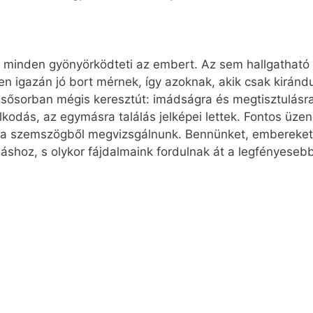
ok minden gyönyörködteti az embert. Az sem hallgatható
n igazán jó bort mérnek, így azoknak, akik csak kirándul
lsősorban mégis keresztút: imádságra és megtisztulásra
odás, az egymásra találás jelképei lettek. Fontos üzen
 a szemszögből megvizsgálnunk. Bennünket, embereket
áshoz, s olykor fájdalmaink fordulnak át a legfényeseb