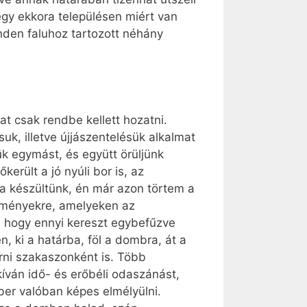
 egy ekkora településen miért van
nden faluhoz tartozott néhány
kat csak rendbe kellett hozatni.
, illetve újjászentelésük alkalmat
ük egymást, és együtt örüljünk
erült a jó nyúli bor is, az
a készültünk, én már azon törtem a
seményekre, amelyeken az
l, hogy ennyi kereszt egybefűzve
, ki a határba, föl a dombra, át a
rni szakaszonként is. Több
íván idő- és erőbéli odaszánást,
ber valóban képes elmélyülni.