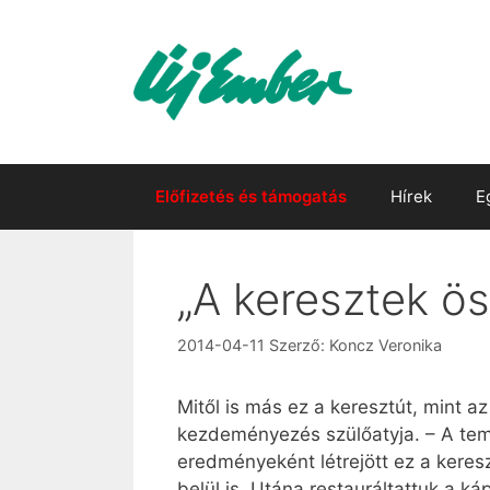
Kilépés
a
tartalomba
Előfizetés és támogatás
Hírek
E
„A keresztek ö
2014-04-11
Szerző:
Koncz Veronika
Mitől is más ez a keresztút, mint a
kezdeményezés szülőatyja. – A temp
eredményeként létrejött ez a keres
belül is. Utána restauráltattuk a k