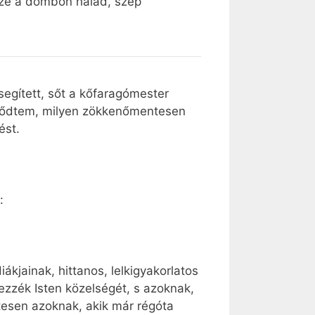
sze a dombon halad, szép
 segített, sőt a kőfaragómester
epődtem, milyen zökkenőmentesen
ést.
:
kjainak, hittanos, lelkigyakorlatos
ezzék Isten közelségét, s azoknak,
tesen azoknak, akik már régóta