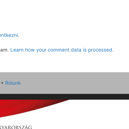
lentkezni
.
spam.
Learn how your comment data is processed.
•
Rólunk