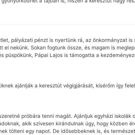
 gyönyörködhet a tájban is, hiszen a keresztút nagy ré
tlet, pályázati pénzt is nyertünk rá, az önkormányzat is
ett el nekünk. Sokan fogtunk össze, és magam is megl
s püspökünk, Pápai Lajos is támogatta a kezdeményez
nek ajánlják a keresztút végigjárását, kísérőm így felel
eretné próbára tenni magát. Ajánljuk egyházi iskolák diá
doknak, akik szívesen kirándulnak úgy, hogy közben ér
nek tölteni egy napot. De idősebbeknek is, és természe