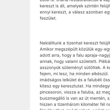
kereszt is áll, amelyek szintén fel
ennyi kereszt, a válasz azonban eg
feszület.
Nekiálltunk a tizenhat kereszt felújí
Amikor megszépült közülük egy-egy
adott arra, hogy a falu apraja-nag
annak, hogy valami született. Plébán
asszonyok süteményt sütöttek. A k
fejem, mi lesz, ha minden elkészül
imádságos lelkület és a falubéli ös
kitesz egy keresztutat. Ha mindegy
pincesoron, vissza a faluba, az ma
buszmegálló is van az út mentén, s
hiszen a tizenhárom kilométer fél 