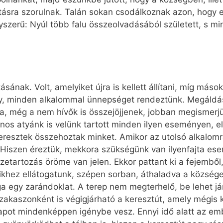
újításra szorulnak. Talán sokan csodálkoznak azon, hogy
yszerű: Nyúl több falu összeolvadásából született, s mi
tásának. Volt, amelyiket újra is kellett állítani, míg máso
, minden alkalommal ünnepséget rendeztünk. Megáldásuk
yja, még a nem hívők is összejöjjenek, jobban megismerj
os atyánk is velünk tartott minden ilyen eseményen, elők
eresztek összehoztak minket. Amikor az utolsó alkalomr
. Hiszen éreztük, mekkora szükségünk van ilyenfajta e
szetartozás öröme van jelen. Ekkor pattant ki a fejembő
ikhez ellátogatunk, szépen sorban, áthaladva a községen
ga egy zarándoklat. A terep nem megterhelő, be lehet já
zakaszonként is végigjárható a keresztút, amely mégis k
napot mindenképpen igénybe vesz. Ennyi idő alatt az em