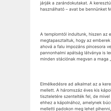
járják a zarándokutakat. A keresztú
használható – avat be bennünket Mih
A templomtól indultunk, hiszen az e
megtapasztaltuk, hogy az emberek h
ahová a falu impozáns pincesora ve
pannonhalmi apátság látványa is len
minden stációnak megvan a maga „
Elmélkedésre ad alkalmat az a keres
mellett. A háromszáz éves kis kápo
tiszteletére szentelték fel, de mi
ehhez a kápolnához, amelynek búcs
melletti padokon meg lehet pihenni,