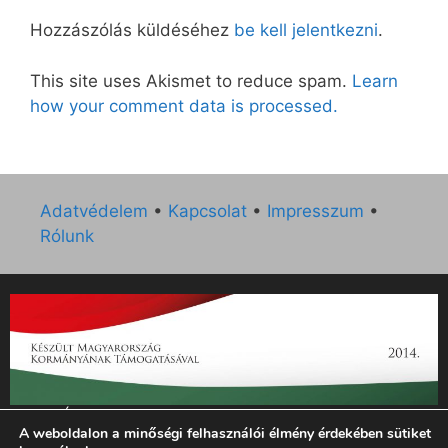
Hozzászólás küldéséhez
be kell jelentkezni
.
This site uses Akismet to reduce spam.
Learn
how your comment data is processed.
Adatvédelem
•
Kapcsolat
•
Impresszum
•
Rólunk
„Az Új Ember katolikus hetilap 2014. évi működésének
A weboldalon a minőségi felhasználói élmény érdekében sütiket
támogatását az EGYH-KCP-14-P-0121 sz. támogatási