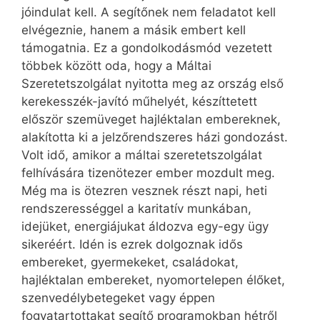
jóindulat kell. A segítőnek nem feladatot kell
elvégeznie, hanem a másik embert kell
támogatnia. Ez a gondolkodásmód vezetett
többek között oda, hogy a Máltai
Szeretetszolgálat nyitotta meg az ország első
kerekesszék-javító műhelyét, készíttetett
először szemüveget hajléktalan embereknek,
alakította ki a jelzőrendszeres házi gondozást.
Volt idő, amikor a máltai szeretetszolgálat
felhívására tizenötezer ember mozdult meg.
Még ma is ötezren vesznek részt napi, heti
rendszerességgel a karitatív munkában,
idejüket, energiájukat áldozva egy-egy ügy
sikeréért. Idén is ezrek dolgoznak idős
embereket, gyermekeket, családokat,
hajléktalan embereket, nyomortelepen élőket,
szenvedélybetegeket vagy éppen
fogvatartottakat segítő programokban hétről