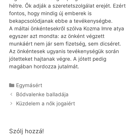
hétre. Ők adják a szeretetszolgálat erejét. Ezért
fontos, hogy mindig új emberek is
bekapcsolódjanak ebbe a tevékenységbe.
A máltai önkéntesekről szólva Kozma Imre atya
egyszer azt mondta: az önként végzett
munkáért nem jár sem fizetség, sem dicséret.
Az önkéntesek ugyanis tevékenységük során
jótetteket hajtanak végre. A jótett pedig
magában hordozza jutalmát.
Kategória
Egymásért
Bódvalenke balladája
Küzdelem a nők jogaiért
Szólj hozzá!