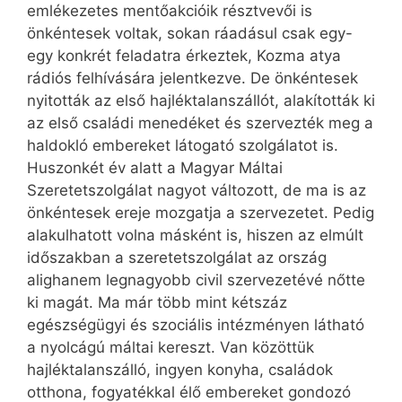
emlékezetes mentőakcióik résztvevői is
önkéntesek voltak, sokan ráadásul csak egy-
egy konkrét feladatra érkeztek, Kozma atya
rádiós felhívására jelentkezve. De önkéntesek
nyitották az első hajléktalanszállót, alakították ki
az első családi menedéket és szervezték meg a
haldokló embereket látogató szolgálatot is.
Huszonkét év alatt a Magyar Máltai
Szeretetszolgálat nagyot változott, de ma is az
önkéntesek ereje mozgatja a szervezetet. Pedig
alakulhatott volna másként is, hiszen az elmúlt
időszakban a szeretetszolgálat az ország
alighanem legnagyobb civil szervezetévé nőtte
ki magát. Ma már több mint kétszáz
egészségügyi és szociális intézményen látható
a nyolcágú máltai kereszt. Van közöttük
hajléktalanszálló, ingyen konyha, családok
otthona, fogyatékkal élő embereket gondozó