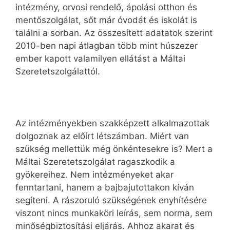
intézmény, orvosi rendelő, ápolási otthon és
mentőszolgálat, sőt már óvodát és iskolát is
találni a sorban. Az összesített adatatok szerint
2010-ben napi átlagban több mint húszezer
ember kapott valamilyen ellátást a Máltai
Szeretetszolgálattól.
Az intézményekben szakképzett alkalmazottak
dolgoznak az előírt létszámban. Miért van
szükség mellettük még önkéntesekre is? Mert a
Máltai Szeretetszolgálat ragaszkodik a
gyökereihez. Nem intézményeket akar
fenntartani, hanem a bajbajutottakon kíván
segíteni. A rászoruló szükségének enyhítésére
viszont nincs munkaköri leírás, sem norma, sem
minőségbiztosítási eljárás. Ahhoz akarat és