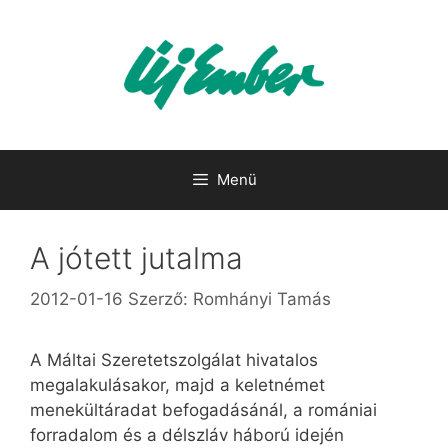
Kilépés
a
tartalomba
Menü
A jótett jutalma
2012-01-16
Szerző:
Romhányi Tamás
A Máltai Szeretetszolgálat hivatalos
megalakulásakor, majd a keletnémet
menekültáradat befogadásánál, a romániai
forradalom és a délszláv háború idején