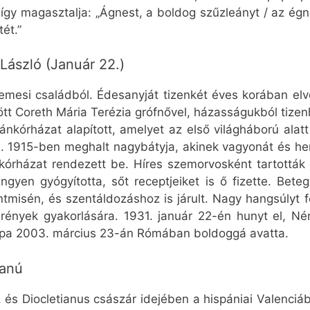
gy magasztalja: „Ágnest, a boldog szűzleányt / az égn
ét.”
László (Január 22.)
emesi családból. Édesanyját tizenkét éves korában elv
ött Coreth Mária Terézia grófnővel, házasságukból tize
órházat alapított, amelyet az első világháború alatt
a. 1915-ben meghalt nagybátyja, akinek vagyonát és her
 kórházat rendezett be. Híres szemorvosként tartottá
gyen gyógyította, sőt receptjeiket is ő fizette. Beteg
ntmisén, és szentáldozáshoz is járult. Nagy hangsúlyt f
rények gyakorlására. 1931. január 22-én hunyt el, N
 pápa 2003. március 23-án Rómában boldoggá avatta.
tanú
 és Diocletianus császár idejében a hispániai Valenciá