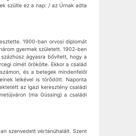
ek szülte ez a nap: / az Úrnak adta
esztette. 1900-ban orvosi diplomát
nhárom gyermek született. 1902-ben
 százhúsz ágyasra bővített, hogy a
cegi címét örökölte. Ekkor a család
k számon, és a betegek mindenfelől
einek lelkével is törődött. Naponta
ektetett az igazi keresztény családi
émetújváron (ma Güssing) a családi
ban szenvedett vértanúhalált. Szent