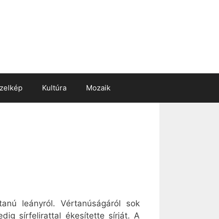
zelkép
Kultúra
Mozaik
anú leányról. Vértanúságáról sok
sírfelirattal ékesítette sírját. A