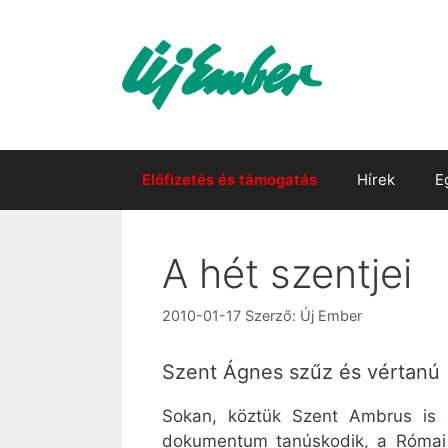
Kilépés
a
tartalomba
Előfizetés és támogatás
Hírek
E
A hét szentjei
2010-01-17
Szerző:
Új Ember
Szent Ágnes szűz és vértanú (
Sokan, köztük Szent Ambrus is d
dokumentum tanúskodik, a Római Ká