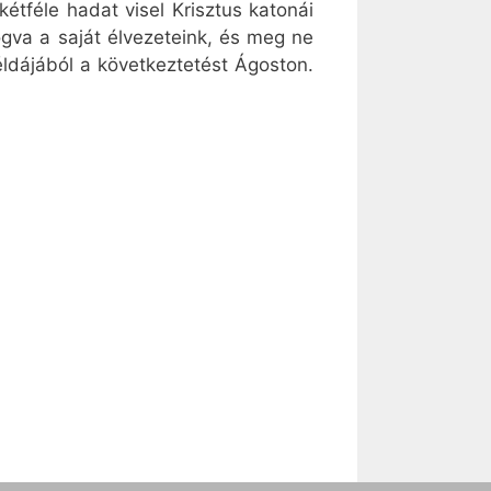
étféle hadat visel Krisztus katonái
ogva a saját élvezeteink, és meg ne
éldájából a következtetést Ágoston.