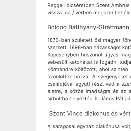
Reggeli dicséretben Szent Ambrus í
vissza ma / vérben megszentelt élet
Boldog Batthyány-Strattmann 
1870-ben született ősi magyar főn
szerzett. 1898-ban házasságot köt
Köpcsényben huszonöt ágyas magánk
sebesült katonákat is fogadni tudj
Körmendre költözött, ahol szintén
özönlöttek hozzá. A szegényeket in
családjával együtt részt vett a sze
életre, a közös imádságra és az e
sírboltba helyezték. II. János Pál
Szent Vince diakónus és vér
A saragosai egyház diakónusa volt,