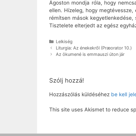
Ágoston mondja róla, hogy nemcsak 
ellen. Hízeleg, hogy megtévessze, 
rémítsen mások kegyetlenkedése, s 
Tisztelete elterjedt az egész egyh
Kategória
Lelkiség
Liturgia: Az énekekről (Præorator 10.)
Az ökumené is emmauszi úton jár
Szólj hozzá!
Hozzászólás küldéséhez
be kell je
This site uses Akismet to reduce 