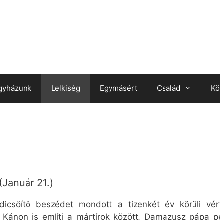
gyházunk
Lelkiség
Egymásért
Család
Kö
Január 21.)
icsőítő beszédet mondott a tizenkét év körüli vért
non is említi a mártírok között, Damazusz pápa pedig 