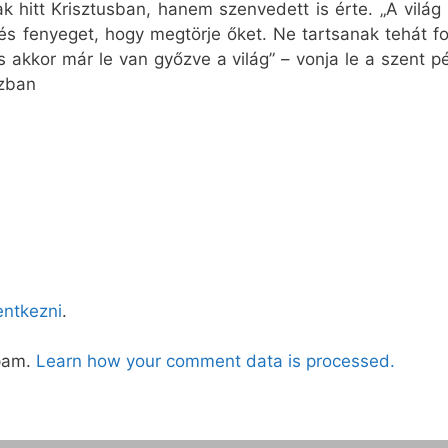
hitt Krisztusban, hanem szenvedett is érte. „A világ k
és fenyeget, hogy megtörje őket. Ne tartsanak tehát f
akkor már le van győzve a világ” – vonja le a szent p
ázban
lentkezni
.
spam.
Learn how your comment data is processed.