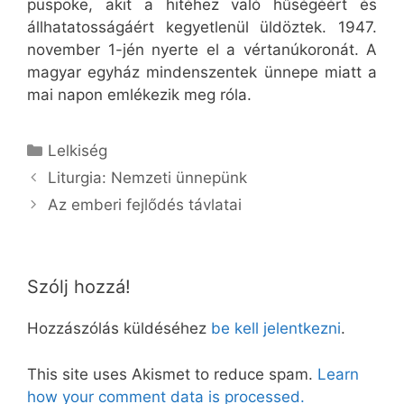
püspöke, akit a hitéhez való hűségéért és
állhatatosságáért kegyetlenül üldöztek. 1947.
november 1-jén nyerte el a vértanúkoronát. A
magyar egyház mindenszentek ünnepe miatt a
mai napon emlékezik meg róla.
Kategória
Lelkiség
Liturgia: Nemzeti ünnepünk
Az emberi fejlődés távlatai
Szólj hozzá!
Hozzászólás küldéséhez
be kell jelentkezni
.
This site uses Akismet to reduce spam.
Learn
how your comment data is processed.