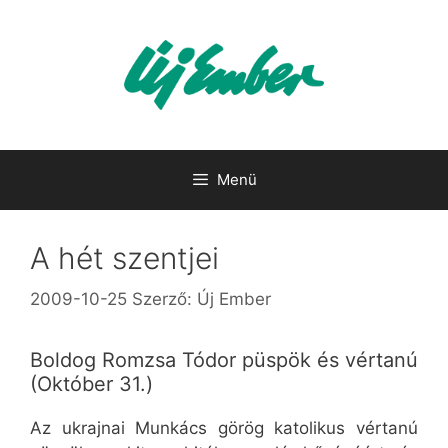
Kilépés
a
tartalomba
Menü
A hét szentjei
2009-10-25
Szerző:
Új Ember
Boldog Romzsa Tódor püspök és vértanú
(Október 31.)
Az ukrajnai Munkács görög katolikus vértanú