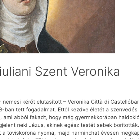
iuliani Szent Veronika
nemesi kérőt elutasított – Veronika Città di Castellóban
-ban tett fogadalmat. Ettől kezdve életét a szenvedés
oz, ami abból fakadt, hogy még gyermekkorában haldokl
gjelent neki Jézus, akinek egész testét sebek borítottá
ált a töviskorona nyoma, majd harminchat évesen megka