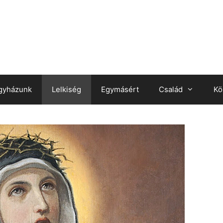
gyházunk
Lelkiség
Egymásért
Család
Kö