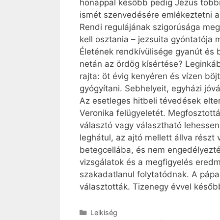
hónappal később pedig Jézus többi se
ismét szenvedésére emlékeztetni a 
Rendi regulájának szigorúsága megv
kell osztania – jezsuita gyóntatója
Életének rendkívülisége gyanút és b
netán az ördög kísértése? Leginkáb
rajta: öt évig kenyéren és vízen böj
gyógyítani. Sebhelyeit, egyházi jó
Az esetleges hitbeli tévedések el
Veronika felügyeletét. Megfosztottá
választó vagy választható lehessen
leghátul, az ajtó mellett állva rés
betegcellába, és nem engedélyezté
vizsgálatok és a megfigyelés eredm
szakadatlanul folytatódnak. A pápa
választották. Tizen­egy évvel későb
Kategória
Lelkiség