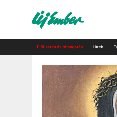
Kilépés
a
tartalomba
Előfizetés és támogatás
Hírek
E