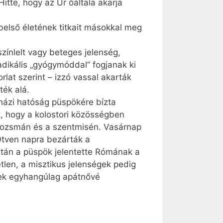
Hitte, hogy az Úr őáltala akarja
belső életének titkait másokkal meg
zínlelt vagy beteges jelenség,
adikális „gyógymóddal” fogjanak ki
orlat szerint – izzó vassal akarták
ték alá.
házi hatóság püspökére bízta
ot, hogy a kolostori közösségben
solozsmán és a szentmisén. Vasárnap
 Ötven napra bezárták a
tán a püspök jelentette Rómának a
tlen, a misztikus jelenségek pedig
érek egyhangúlag apátnővé