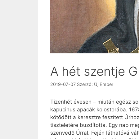
A hét szentje G
2019-07-07
Szerző:
Új Ember
Tizenhét évesen – miután egész sor 
kapucinus apácák kolostorába. 1678
kötődött a keresztre feszített Úrh
tiszteletére buzdította. Egy nap me
szenvedő Úrral. Fején láthatóvá v