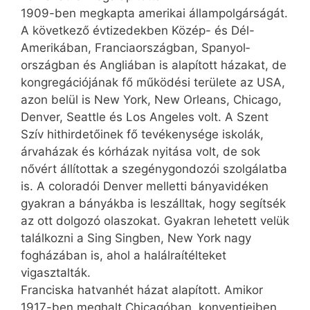
1909-ben megkapta amerikai állampolgárságát.
A következő évtizedekben Közép- és Dél-
Amerikában, Franciaországban, Spanyol­
országban és Angliában is alapított házakat, de
kongregációjának fő működési területe az USA,
azon belül is New York, New Orleans, Chicago,
Denver, Seattle és Los Angeles volt. A Szent
Szív hithirdetőinek fő tevékenysége iskolák,
árvaházak és kórházak nyitása volt, de sok
nővért állítottak a szegénygondozói szolgálatba
is. A coloradói Denver melletti bányavidéken
gyakran a bányákba is leszálltak, hogy segítsék
az ott dolgozó olaszokat. Gyakran lehetett velük
találkozni a Sing Singben, New York nagy
fogházában is, ahol a halálraítélteket
vigasztalták.
Franciska hatvanhét házat alapított. Amikor
1917-ben meghalt Chicagóban, konventjeiben