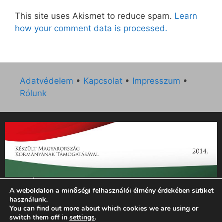
This site uses Akismet to reduce spam.
Learn
how your comment data is processed.
Adatvédelem
•
Kapcsolat
•
Impresszum
•
Rólunk
„Az Új Ember katolikus hetilap 2014. évi működésének
A weboldalon a minőségi felhasználói élmény érdekében sütiket
támogatását az EGYH-KCP-14-P-0121 sz. támogatási
használunk.
szerződés keretében 3 000 000 Ft összegben támogatta az
You can find out more about which cookies we are using or
Emberi Erőforrások Minisztériuma.”
switch them off in
settings
.