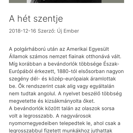
A hét szentje
2018-12-16
Szerző:
Új Ember
A polgárháború után az Amerikai Egyesült
Államok számos nemzet fiainak otthonává vált.
Míg korábban a bevándorlók többsége Észak-
Európából érkezett, 1880-tól elsősorban nagyon
szegény dél- és közép-európaiak áramlottak
be. Ők rendszerint csak alig vagy egyáltalán
nem tudtak angolul. A nyelvet beszélő többség
megvetette és kizsákmányolta őket.
A bevándorlók között talán az olaszok sorsa
volt a legrosszabb. A nagyvárosok
nyomornegyedeiben telepedtek le, ahol csak a
legrosszabbul fizetett munkákhoz juthattak