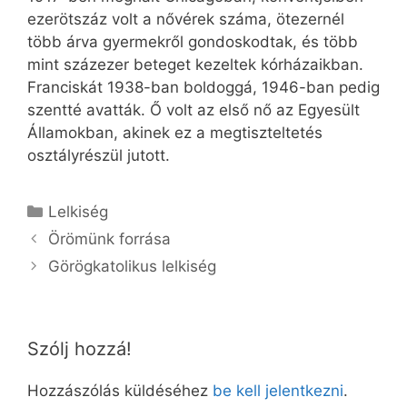
ezerötszáz volt a nővérek száma, ötezernél
több árva gyermekről gondoskodtak, és több
mint százezer beteget kezeltek kórházaikban.
Franciskát 1938-ban boldoggá, 1946-ban pedig
szentté avatták. Ő volt az első nő az Egyesült
Államokban, akinek ez a megtiszteltetés
osztályrészül jutott.
Kategória
Lelkiség
Örömünk forrása
Görögkatolikus lelkiség
Szólj hozzá!
Hozzászólás küldéséhez
be kell jelentkezni
.