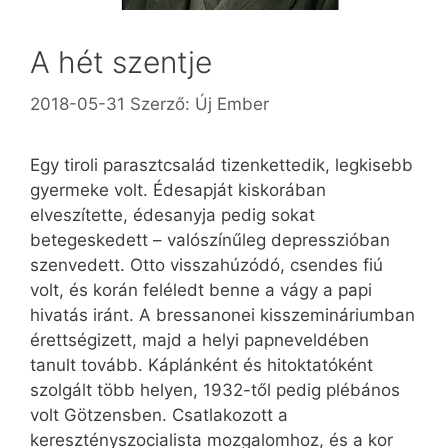
A hét szentje
2018-05-31
Szerző:
Új Ember
Egy tiroli parasztcsalád tizenkettedik, legkisebb
gyermeke volt. Édesapját kiskorában
elveszítette, édesanyja pedig sokat
betegeskedett – valószínűleg depresszióban
szenvedett. Otto visszahúzódó, csendes fiú
volt, és korán feléledt benne a vágy a papi
hivatás iránt. A bressanonei kisszemináriumban
érettségizett, majd a helyi papneveldében
tanult tovább. Káplánként és hitoktatóként
szolgált több helyen, 1932-től pedig plébános
volt Götzensben. Csatlakozott a
keresztényszocialista mozgalomhoz, és a kor