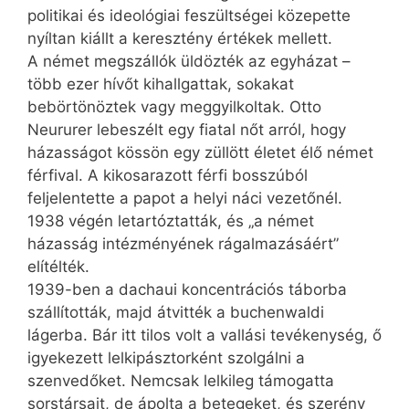
politikai és ideológiai feszültségei közepette
nyíltan kiállt a keresztény értékek mellett.
A német megszállók üldözték az egyházat –
több ezer hívőt kihallgattak, sokakat
bebörtönöztek vagy meggyilkoltak. Otto
Neururer lebeszélt egy fiatal nőt arról, hogy
házasságot kössön egy züllött életet élő német
férfival. A kikosarazott férfi bosszúból
feljelentette a papot a helyi náci vezetőnél.
1938 végén letartóztatták, és „a német
házasság intézményének rágalmazásáért”
elítélték.
1939-ben a dachaui koncentrációs táborba
szállították, majd átvitték a buchenwaldi
lágerba. Bár itt tilos volt a vallási tevékenység, ő
igyekezett lelkipásztorként szolgálni a
szenvedőket. Nemcsak lelkileg támogatta
sorstársait, de ápolta a betegeket, és szerény