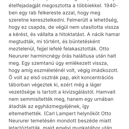
ételfejadagját megosztotta a többiekkel. 1940-
ben egy rab felkereste azzal, hogy meg
szeretne keresztelkedni. Felmerült a lehetőség,
hogy ez csapda, de végül nem utasította vissza
a kérést, és vállalta a hitoktatást. A nácik hamar
megtudták, mi történt, és büntetésként
meztelenül, fejjel lefelé felakasztották. Otto
Neururer harmincnégy órás haláltusa után halt
meg. Egy szemtanú úgy emlékezett vissza,
hogy amíg eszméleténél volt, végig imádkozott.
Ő volt az első osztrák pap, akit koncentrációs
táborban végeztek ki, ezért még a láger
vezetősége is tartott a kivizsgálástól. Hamvait
nem semmisítették meg, hanem egy urnában
átadták az egyházmegyéjének, így
eltemethették. (Carl Lampert helynököt Otto
Neururer temetésén mondott beszéde miatt
letartóztatták, majd egyévi munkatábor után