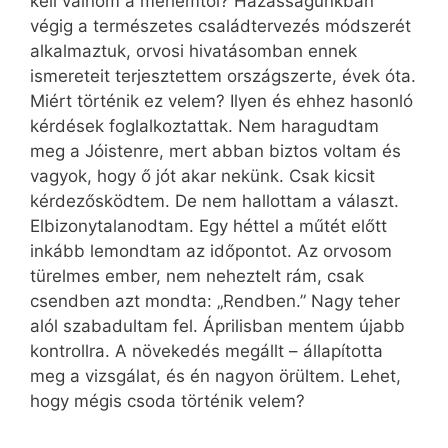
kell válnom a méhemtől? Házasságunkban
végig a természetes családtervezés módszerét
alkalmaztuk, orvosi hivatásomban ennek
ismereteit terjesztettem országszerte, évek óta.
Miért történik ez velem? Ilyen és ehhez hasonló
kérdések foglalkoztattak. Nem haragudtam
meg a Jóistenre, mert abban biztos voltam és
vagyok, hogy ő jót akar nekünk. Csak kicsit
kérdezősködtem. De nem hallottam a választ.
Elbizonytalanodtam. Egy héttel a műtét előtt
inkább lemondtam az időpontot. Az orvosom
türelmes ember, nem neheztelt rám, csak
csendben azt mondta: „Rendben.” Nagy teher
alól szabadultam fel. Áprilisban mentem újabb
kontrollra. A növekedés megállt – állapította
meg a vizsgálat, és én nagyon örültem. Lehet,
hogy mégis csoda történik velem?