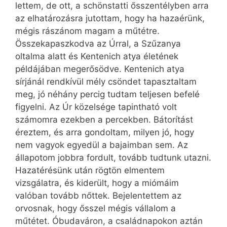
lettem, de ott, a schönstatti ősszentélyben arra
az elhatározásra jutottam, hogy ha hazaérünk,
mégis rászánom magam a műtétre.
Összekapaszkodva az Úrral, a Szűzanya
oltalma alatt és Kentenich atya életének
példájában megerősödve. Kentenich atya
sírjánál rendkívül mély csöndet tapasztaltam
meg, jó néhány percig tudtam teljesen befelé
figyelni. Az Úr közelsége tapintható volt
számomra ezekben a percekben. Bátorítást
éreztem, és arra gondoltam, milyen jó, hogy
nem vagyok egyedül a bajaimban sem. Az
állapotom jobbra fordult, tovább tudtunk utazni.
Hazatérésünk után rögtön elmentem
vizsgálatra, és kiderült, hogy a miómáim
valóban tovább nőttek. Bejelentettem az
orvosnak, hogy ősszel mégis vállalom a
műtétet. Óbudaváron, a családnapokon aztán