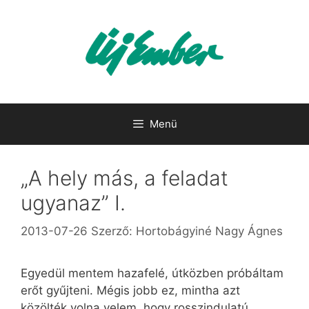
Kilépés
a
tartalomba
Menü
„A hely más, a feladat
ugyanaz” I.
2013-07-26
Szerző:
Hortobágyiné Nagy Ágnes
Egyedül mentem hazafelé, útközben próbáltam
erőt gyűjteni. Mégis jobb ez, mintha azt
közölték volna velem, hogy rosszindulatú