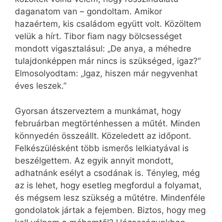
daganatom van – gondoltam. Amikor
hazaértem, kis családom együtt volt. Közöltem
velük a hírt. Tibor fiam nagy bölcsességet
mondott vigasztalásul: „De anya, a méhedre
tulajdonképpen már nincs is szükséged, igaz?”
Elmosolyodtam: „Igaz, hiszen már negyvenhat
éves leszek.”
Gyorsan átszerveztem a munkámat, hogy
februárban megtörténhessen a műtét. Minden
könnyedén összeállt. Közeledett az időpont.
Felkészülésként több ismerős lelkiatyával is
beszélgettem. Az egyik annyit mondott,
adhatnánk esélyt a csodának is. Tényleg, még
az is lehet, hogy esetleg megfordul a folyamat,
és mégsem lesz szükség a műtétre. Mindenféle
gondolatok jártak a fejemben. Biztos, hogy meg