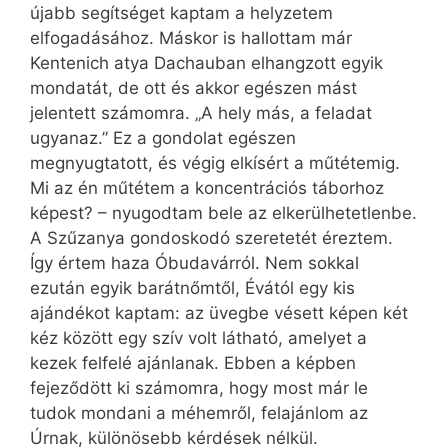
újabb segítséget kaptam a helyzetem
elfogadásához. Máskor is hallottam már
Kentenich atya Dachauban elhangzott egyik
mondatát, de ott és akkor egészen mást
jelentett számomra. „A hely más, a feladat
ugyanaz.” Ez a gondolat egészen
megnyugtatott, és végig elkísért a műtétemig.
Mi az én műtétem a koncentrációs táborhoz
képest? – nyugodtam bele az elkerülhetetlenbe.
A Szűzanya gondoskodó szeretetét éreztem.
Így értem haza Óbudavárról. Nem sokkal
ezután egyik barátnőmtől, Évától egy kis
ajándékot kaptam: az üvegbe vésett képen két
kéz között egy szív volt látható, amelyet a
kezek felfelé ajánlanak. Ebben a képben
fejeződött ki számomra, hogy most már le
tudok mondani a méhemről, felajánlom az
Úrnak, különösebb kérdések nélkül.