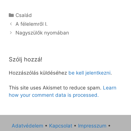
Kategória
Család
A félelemről I.
Nagyszülők nyomában
Szólj hozzá!
Hozzászólás küldéséhez
be kell jelentkezni
.
This site uses Akismet to reduce spam.
Learn
how your comment data is processed.
Adatvédelem
•
Kapcsolat
•
Impresszum
•