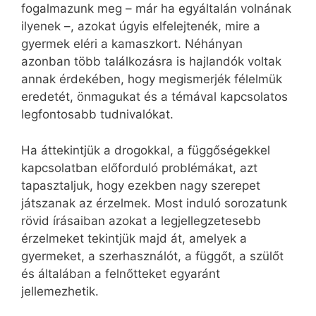
fogalmazunk meg – már ha egyáltalán volnának
ilyenek –, azokat úgyis elfelejtenék, mire a
gyermek eléri a kamaszkort. Néhányan
azonban több találkozásra is hajlandók voltak
annak érdekében, hogy megismerjék félelmük
eredetét, önmagukat és a témával kapcsolatos
legfontosabb tudnivalókat.
Ha áttekintjük a drogokkal, a függőségekkel
kapcsolatban előforduló problémákat, azt
tapasztaljuk, hogy ezekben nagy szerepet
játszanak az érzelmek. Most induló sorozatunk
rövid írásaiban azokat a legjellegzetesebb
érzelmeket tekintjük majd át, amelyek a
gyermeket, a szerhasználót, a függőt, a szülőt
és általában a felnőtteket egyaránt
jellemezhetik.