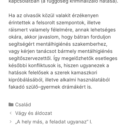
kapcsolatban (a függőség kriminalizáló hatása).
Ha az olvasók közül valakit érzékenyen
érintettek a felsorolt szempontok, illetve
ráismert valamely félelmére, annak lehetséges
okára, akkor javaslom, hogy bátran forduljon
segítségért mentálhigiénés szakemberhez,
vagy kérjen tanácsot bármely mentálhigiénés
segítőszervezettől. Így megelőzhetők esetleges
későbbi konfliktusok is, hiszen ugyanezek a
hatások felelősek a szerek kamaszkori
kipróbálásából, illetve alkalmi használatából
fakadó szülő–gyermek drámákért is.
Kategória
Család
Vágy és áldozat
„A hely más, a feladat ugyanaz” I.