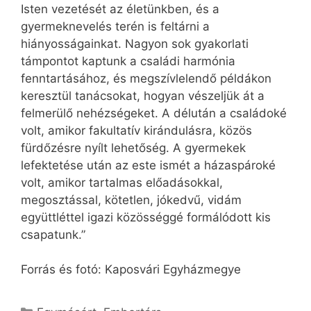
Isten vezetését az életünkben, és a
gyermeknevelés terén is feltárni a
hiányosságainkat. Nagyon sok gyakorlati
támpontot kaptunk a családi harmónia
fenntartásához, és megszívlelendő példákon
keresztül tanácsokat, hogyan vészeljük át a
felmerülő nehézségeket. A délután a családoké
volt, amikor fakultatív kirándulásra, közös
fürdőzésre nyílt lehetőség. A gyermekek
lefektetése után az este ismét a házaspároké
volt, amikor tartalmas előadásokkal,
megosztással, kötetlen, jókedvű, vidám
együttléttel igazi közösséggé formálódott kis
csapatunk.”
Forrás és fotó: Kaposvári Egyházmegye
Kategória