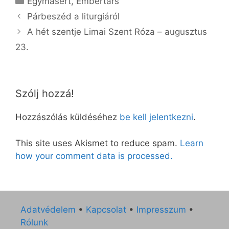
Egymásért
,
Embertárs
Párbeszéd a liturgiáról
A hét szentje Limai Szent Róza – augusztus
23.
Szólj hozzá!
Hozzászólás küldéséhez
be kell jelentkezni
.
This site uses Akismet to reduce spam.
Learn
how your comment data is processed.
Adatvédelem
•
Kapcsolat
•
Impresszum
•
Rólunk