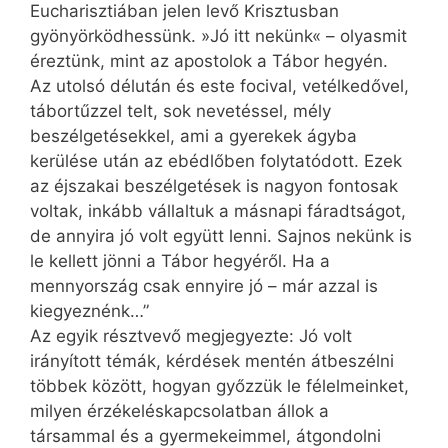
Eucharisztiában jelen levő Krisztusban
gyönyörködhessünk. »Jó itt nekünk« – olyasmit
éreztünk, mint az apostolok a Tábor hegyén.
Az utolsó délután és este focival, vetélkedővel,
tábortűzzel telt, sok nevetéssel, mély
beszélgetésekkel, ami a gyerekek ágyba
kerülése után az ebédlőben folytatódott. Ezek
az éjszakai beszélgetések is nagyon fontosak
voltak, inkább vállaltuk a másnapi fáradtságot,
de annyira jó volt együtt lenni. Sajnos nekünk is
le kellett jönni a Tábor hegyéről. Ha a
mennyország csak ennyire jó – már azzal is
kiegyeznénk…”
Az egyik résztvevő megjegyezte: Jó volt
irányított témák, kérdések mentén átbeszélni
többek között, hogyan győzzük le félelmeinket,
milyen érzékeléskapcsolatban állok a
társammal és a gyermekeimmel, átgondolni