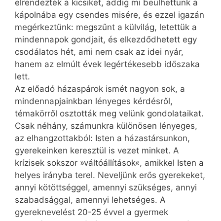
elrendezték a kicsiket, addig mi beülhettünk a
kápolnába egy csendes misére, és ezzel igazán
megérkeztünk: megszűnt a külvilág, letettük a
mindennapok gondjait, és elkezdődhetett egy
csodálatos hét, ami nem csak az idei nyár,
hanem az elmúlt évek legértékesebb időszaka
lett.
Az előadó házaspárok ismét nagyon sok, a
mindennapjainkban lényeges kérdésről,
témakörről osztották meg velünk gondolataikat.
Csak néhány, számunkra különösen lényeges,
az elhangzottakból: Isten a házastársunkon,
gyerekeinken keresztül is vezet minket. A
krízisek sokszor »váltóállítások«, amikkel Isten a
helyes irányba terel. Neveljünk erős gyerekeket,
annyi kötöttséggel, amennyi szükséges, annyi
szabadsággal, amennyi lehetséges. A
gyereknevelést 20-25 évvel a gyermek