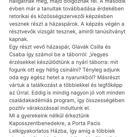
hallgatnak meg, majd dolgoznak fel. A második
évben már a tanultak továbbadása érdekében
retorikai és közösségszervezői képzésben
vesznek részt a házaspárok. A képzés végén a
résztvevők vizsgát tesznek, amiről tanúsítványt
kapnak.
Egy részt vevő házaspár, Glavák Csilla és
Csaba így számol be a táborról: „Vegyes
érzésekkel készülődtünk a nyári táborra: mit
fogunk ott egy hétig csinálni? Tényleg adjunk
oda egy egész hetet a nyarunkból? Másrészt
vártuk a találkozást a többiekkel és legfőképp
az Úrral. Eddig is mindig nagyon jó volt minden
családakadémiás program, így összességében
pozitív várakozással indultunk el.
Mi a gyerekeink nélkül érkeztünk
Kaposszentbenedekre, a Porta Pacis
Lelkigyakorlatos Házba, így amíg a többiek