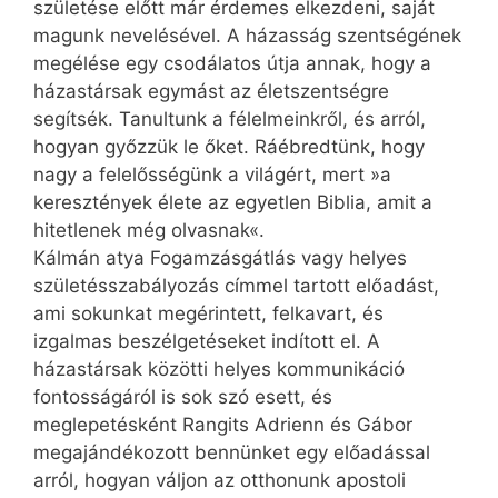
születése előtt már érdemes elkezdeni, saját
magunk nevelésével. A házasság szentségének
megélése egy csodálatos útja annak, hogy a
házastársak egymást az életszentségre
segítsék. Tanultunk a félelmeinkről, és arról,
hogyan győzzük le őket. Ráébredtünk, hogy
nagy a felelősségünk a világért, mert »a
keresztények élete az egyetlen Biblia, amit a
hitetlenek még olvasnak«.
Kálmán atya Fogamzásgátlás vagy helyes
születésszabályozás címmel tartott előadást,
ami sokunkat megérintett, felkavart, és
izgalmas beszélgetéseket indított el. A
házastársak közötti helyes kommunikáció
fontosságáról is sok szó esett, és
meglepetésként Rangits Adrienn és Gábor
megajándékozott bennünket egy előadással
arról, hogyan váljon az otthonunk apostoli