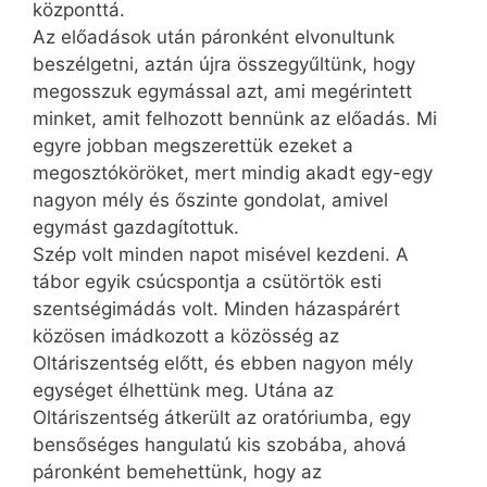
központtá.
Az előadások után páronként elvonultunk
beszélgetni, aztán újra összegyűltünk, hogy
megosszuk egymással azt, ami megérintett
minket, amit felhozott bennünk az előadás. Mi
egyre jobban megszerettük ezeket a
megosztóköröket, mert mindig akadt egy-egy
nagyon mély és őszinte gondolat, amivel
egymást gazdagítottuk.
Szép volt minden napot misével kezdeni. A
tábor egyik csúcspontja a csütörtök esti
szentségimádás volt. Minden házaspárért
közösen imádkozott a közösség az
Oltáriszentség előtt, és ebben nagyon mély
egységet élhettünk meg. Utána az
Oltáriszentség átkerült az oratóriumba, egy
bensőséges hangulatú kis szobába, ahová
páronként bemehettünk, hogy az