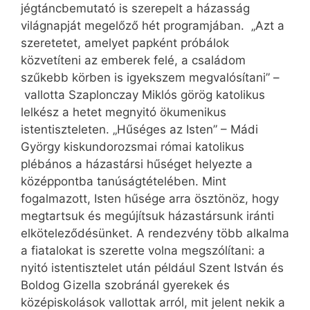
jégtáncbemutató is szerepelt a házasság
világnapját megelőző hét programjában. „Azt a
szeretetet, amelyet papként próbálok
közvetíteni az emberek felé, a családom
szűkebb körben is igyekszem megvalósítani” –
vallotta Szaplonczay Miklós görög katolikus
lelkész a hetet megnyitó ökumenikus
istentiszteleten. „Hűséges az Isten” – Mádi
György kiskundorozsmai római katolikus
plébános a házastársi hűséget helyezte a
középpontba tanúságtételében. Mint
fogalmazott, Isten hűsége arra ösztönöz, hogy
megtartsuk és megújítsuk házastársunk iránti
elköteleződésünket. A rendezvény több alkalma
a fiatalokat is szerette volna megszólítani: a
nyitó istentisztelet után például Szent István és
Boldog Gizella szobránál gyerekek és
középiskolások vallottak arról, mit jelent nekik a