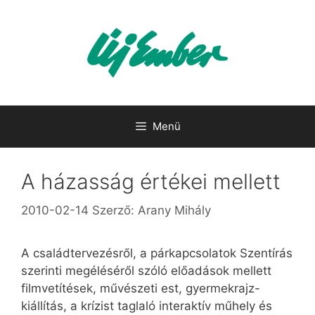
Kilépés
a
tartalomba
Menü
A házasság értékei mellett
2010-02-14
Szerző:
Arany Mihály
A családtervezésről, a párkapcsolatok Szentírás
szerinti megéléséről szóló előadások mellett
filmvetítések, művészeti est, gyermekrajz-
kiállítás, a krízist taglaló interaktív műhely és