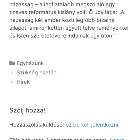
házasság – a legfiatalabb megszólaló egy
tízéves református kislány volt. Ő úgy látja: „A
házasság két ember közti legfőbb bizalmi
állapot, amikor ketten együtt telve reményekkel
és Isten szeretetével elindulnak egy úton.”
Kategória
Egyházunk
Szükség esetén…
Hírek
Szólj hozzá!
Hozzászólás küldéséhez
be kell jelentkezni
.