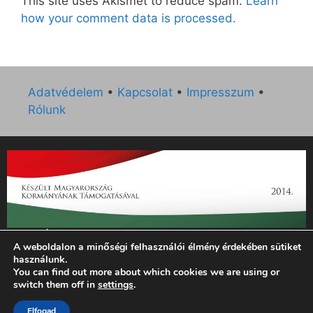
This site uses Akismet to reduce spam.
Learn
how your comment data is processed.
Adatvédelem
•
Kapcsolat
•
Impresszum
•
Rólunk
„Az Új Ember katolikus hetilap 2014. évi működésének
A weboldalon a minőségi felhasználói élmény érdekében sütiket
támogatását az EGYH-KCP-14-P-0121 sz. támogatási
használunk.
szerződés keretében 3 000 000 Ft összegben támogatta az
You can find out more about which cookies we are using or
Emberi Erőforrások Minisztériuma.”
switch them off in
settings
.
Elfogad
© 2026 Magyar Kurír - Új Ember
• Készült
GeneratePress