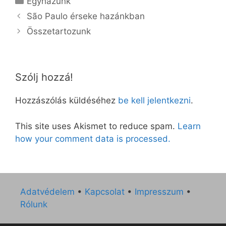
Egyházunk
São Paulo érseke hazánkban
Összetartozunk
Szólj hozzá!
Hozzászólás küldéséhez
be kell jelentkezni
.
This site uses Akismet to reduce spam.
Learn
how your comment data is processed.
Adatvédelem
•
Kapcsolat
•
Impresszum
•
Rólunk