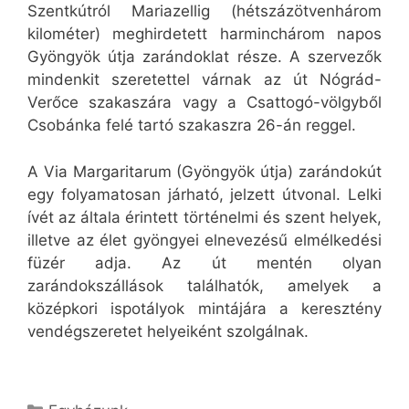
Szentkútról Mariazellig (hétszázötvenhárom
kilométer) meghirdetett harminchárom napos
Gyöngyök útja zarándoklat része. A szervezők
mindenkit szeretettel várnak az út Nógrád-
Verőce szakaszára vagy a Csattogó-völgyből
Csobánka felé tartó szakaszra 26-án reggel.
A Via Margaritarum (Gyöngyök útja) zarándokút
egy folyamatosan járható, jelzett útvonal. Lelki
ívét az általa érintett történelmi és szent helyek,
illetve az élet gyöngyei elnevezésű elmélkedési
füzér adja. Az út mentén olyan
zarándokszállások találhatók, amelyek a
középkori ispotályok mintájára a keresztény
vendégszeretet helyeiként szolgálnak.
Kategória