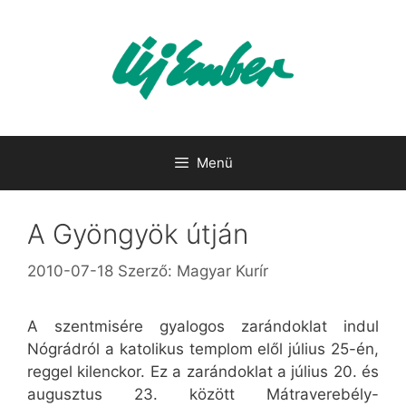
Kilépés
a
tartalomba
Menü
A Gyöngyök útján
2010-07-18
Szerző:
Magyar Kurír
A szentmisére gyalogos zarándoklat indul
Nógrádról a katolikus templom elől július 25-én,
reggel kilenckor. Ez a zarándoklat a július 20. és
augusztus 23. között Mátraverebély-