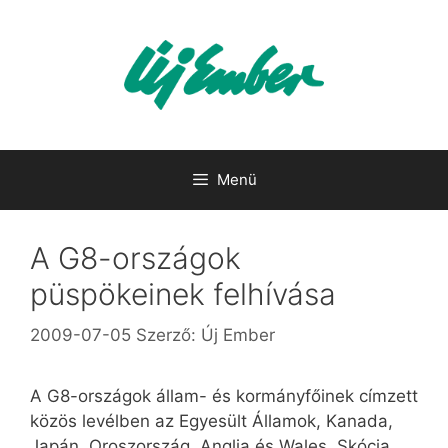
Kilépés
a
tartalomba
Menü
A G8-országok
püspökeinek felhívása
2009-07-05
Szerző:
Új Ember
A G8-országok állam- és kormányfőinek címzett
közös levélben az Egyesült Államok, Kanada,
Japán, Oroszország, Anglia és Wales, Skócia,