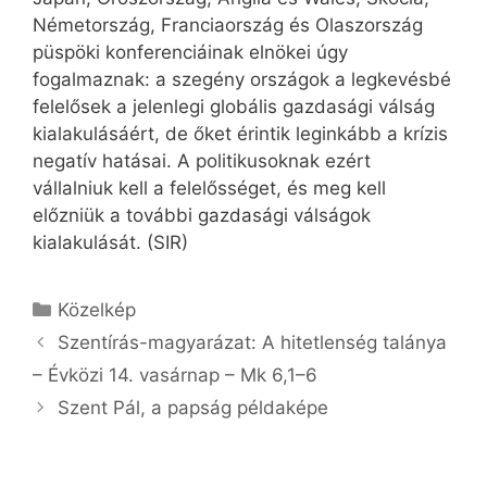
Németország, Franciaország és Olaszország
püspöki konferenciáinak elnökei úgy
fogalmaznak: a szegény országok a legkevésbé
felelősek a jelenlegi globális gazdasági válság
kialakulásáért, de őket érintik leginkább a krízis
negatív hatásai. A politikusoknak ezért
vállalniuk kell a felelősséget, és meg kell
előzniük a további gazdasági válságok
kialakulását. (SIR)
Kategória
Közelkép
Szentírás-magyarázat: A hitetlenség talánya
– Évközi 14. vasárnap – Mk 6,1–6
Szent Pál, a papság példaképe