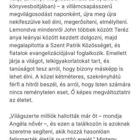
könyvesboltjában) – a villámcsapásszerű
megvilágosodást naponként, újra meg újra
nekifeszülve kell élni, megerősíteni, elmélyíteni.
Lemondva mindenről John többek között Teréz
anya leányai között kezdett dolgozni, majd
megalapította a Szent Patrik Közösséget, és
fiatalok evangelizációjával foglalkozik. Emellett
járja a világot, lelkigyakorlatokat tart, és
tanúságot tesz arról, hogy bizony másképp is
lehet élni. A közel kétméteres, szekrényhátú
férfi a hitről beszél, és arról, hogy Isten számára
nincs reménytelen eset, Ő képes megváltoztatni
az életet.
„Világszerte milliók hallották már őt – mondja
Angéla nővér –, és ezen a találkozón is azoknak
szeretne segíteni, akik hozzá hasonlóan
felismerték életük pusztító erejét.” Mintegy