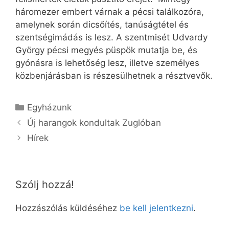
háromezer embert várnak a pécsi találkozóra,
amelynek során dicsőítés, tanúságtétel és
szentségimádás is lesz. A szentmisét Udvardy
György pécsi megyés püspök mutatja be, és
gyónásra is lehetőség lesz, illetve személyes
közbenjárásban is részesülhetnek a résztvevők.
Kategória
Egyházunk
Új harangok kondultak Zuglóban
Hírek
Szólj hozzá!
Hozzászólás küldéséhez
be kell jelentkezni
.