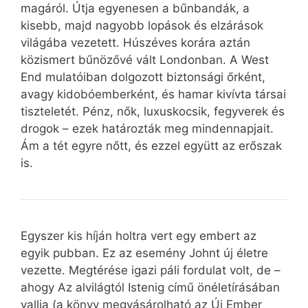
magáról. Útja egyenesen a bűnbandák, a
kisebb, majd nagyobb lopások és elzárások
világába vezetett. Húszéves korára aztán
közismert bűnözővé vált Londonban. A West
End mulatóiban dolgozott biztonsági őrként,
avagy kidobóemberként, és hamar kivívta társai
tiszteletét. Pénz, nők, luxuskocsik, fegyverek és
drogok – ezek határozták meg mindennapjait.
Ám a tét egyre nőtt, és ezzel együtt az erőszak
is.
Egyszer kis híján holtra vert egy embert az
egyik pubban. Ez az esemény Johnt új életre
vezette. Megtérése igazi páli fordulat volt, de –
ahogy Az alvilágtól Istenig című önéletírásában
vallja (a könyv megvásárolható az Új Ember