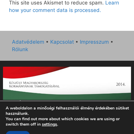
This site uses Akismet to reduce spam.
Learn
how your comment data is processed.
Adatvédelem
•
Kapcsolat
•
Impresszum
•
Rólunk
„Az Új Ember katolikus hetilap 2014. évi működésének
A weboldalon a minőségi felhasználói élmény érdekében sütiket
támogatását az EGYH-KCP-14-P-0121 sz. támogatási
használunk.
szerződés keretében 3 000 000 Ft összegben támogatta az
You can find out more about which cookies we are using or
Emberi Erőforrások Minisztériuma.”
switch them off in
settings
.