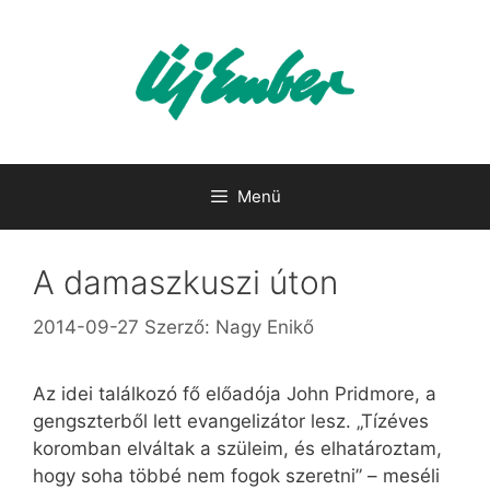
Kilépés
a
tartalomba
Menü
A damaszkuszi úton
2014-09-27
Szerző:
Nagy Enikő
Az idei találkozó fő előadója John Pridmore, a
gengszterből lett evangelizátor lesz. „Tízéves
koromban elváltak a szüleim, és elhatároztam,
hogy soha többé nem fogok szeretni” – meséli