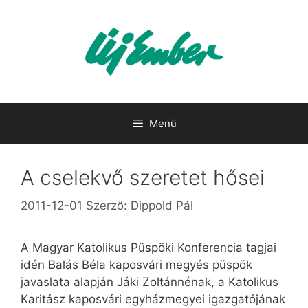
Kilépés
a
tartalomba
Menü
A cselekvő szeretet hősei
2011-12-01
Szerző:
Dippold Pál
A Magyar Katolikus Püspöki Konferencia tagjai
idén Balás Béla kaposvári megyés püspök
javaslata alapján Jáki Zoltánnénak, a Katolikus
Karitász kaposvári egyházmegyei igazgatójának