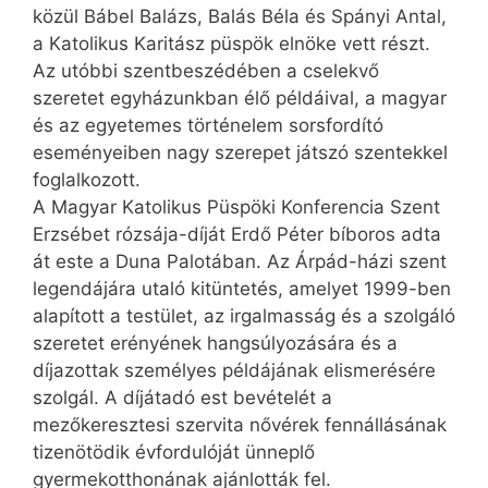
közül Bábel Balázs, Balás Béla és Spányi Antal,
a Katolikus Karitász püspök elnöke vett részt.
Az utóbbi szentbeszédében a cselekvő
szeretet egyházunkban élő példáival, a magyar
és az egyetemes történelem sorsfordító
eseményeiben nagy szerepet játszó szentekkel
foglalkozott.
A Magyar Katolikus Püspöki Konferencia Szent
Erzsébet rózsája-díját Erdő Péter bíboros adta
át este a Duna Palotában. Az Árpád-házi szent
legendájára utaló kitüntetés, amelyet 1999-ben
alapított a testület, az irgalmasság és a szolgáló
szeretet erényének hangsúlyozására és a
díjazottak személyes példájának elismerésére
szolgál. A díjátadó est bevételét a
mezőkeresztesi szervita nővérek fennállásának
tizenötödik évfordulóját ünneplő
gyermekotthonának ajánlották fel.