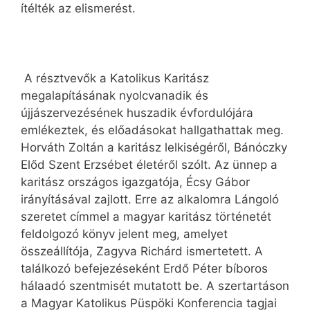
ítélték az elismerést.
A résztvevők a Katolikus Karitász
megalapításának nyolcvanadik és
újjászervezésének huszadik évfordulójára
emlékeztek, és előadásokat hallgathattak meg.
Horváth Zoltán a karitász lelkiségéről, Bánóczky
Előd Szent Erzsébet életéről szólt. Az ünnep a
karitász országos igazgatója, Écsy Gábor
irányításával zajlott. Erre az alkalomra Lángoló
szeretet címmel a magyar karitász történetét
feldolgozó könyv jelent meg, amelyet
összeállítója, Zagyva Richárd ismertetett. A
találkozó befejezéseként Erdő Péter bíboros
hálaadó szentmisét mutatott be. A szertartáson
a Magyar Katolikus Püspöki Konferencia tagjai