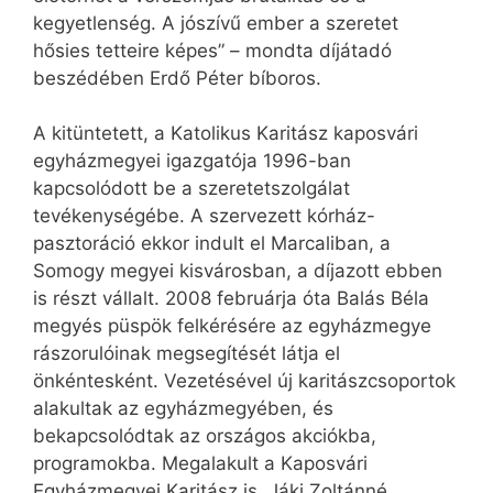
kegyetlenség. A jószívű ember a szeretet
hősies tetteire képes” – mondta díjátadó
beszédében Erdő Péter bíboros.
A kitüntetett, a Katolikus Karitász kaposvári
egyházmegyei igazgatója 1996-ban
kapcsolódott be a szeretetszolgálat
tevékenységébe. A szervezett kórház-
pasztoráció ekkor indult el Marcaliban, a
Somogy megyei kisvárosban, a díjazott ebben
is részt vállalt. 2008 februárja óta Balás Béla
megyés püspök felkérésére az egyházmegye
rászorulóinak megsegítését látja el
önkéntesként. Vezetésével új karitászcsoportok
alakultak az egyházmegyében, és
bekapcsolódtak az országos akciókba,
programokba. Megalakult a Kaposvári
Egyházmegyei Karitász is. Jáki Zoltánné,