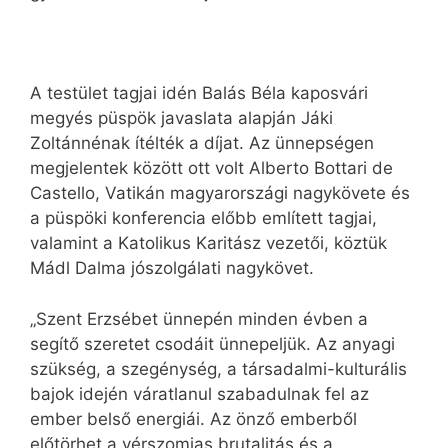
A testület tagjai idén Balás Béla kaposvári
megyés püspök javaslata alapján Jáki
Zoltánnénak ítélték a díjat. Az ünnepségen
megjelentek között ott volt Alberto Bottari de
Castello, Vatikán magyarországi nagykövete és
a püspöki konferencia előbb említett tagjai,
valamint a Katolikus Karitász vezetői, köztük
Mádl Dalma jószolgálati nagykövet.
„Szent Erzsébet ünnepén minden évben a
segítő szeretet csodáit ünnepeljük. Az anyagi
szükség, a szegénység, a társadalmi-kulturális
bajok idején váratlanul szabadulnak fel az
ember belső energiái. Az önző emberből
előtörhet a vérszomjas brutalitás és a