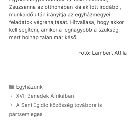
Zsuzsanna az otthonában kialakított irodából,
munkaidő után irányítja az egyházmegyei
feladatok végrehajtását. Hitvallása, hogy akkor
kell segíteni, amikor a legnagyobb a szükség,
mert holnap talán már késő.
Fotó: Lambert Attila
Kategória
Egyházunk
XVI. Benedek Afrikában
A Sant’Egidio közösség továbbra is
pártsemleges