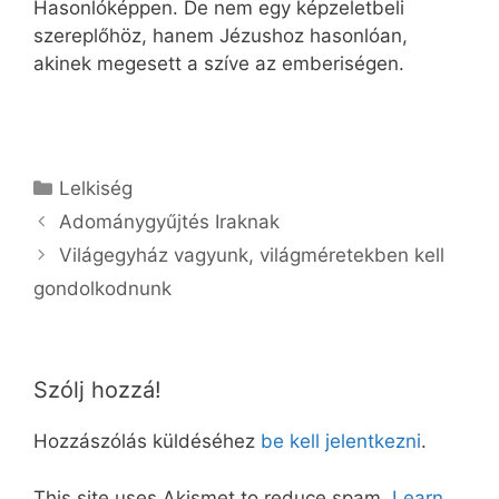
Hasonlóképpen. De nem egy képzeletbeli
szereplőhöz, hanem Jézushoz hasonlóan,
akinek megesett a szíve az emberiségen.
Kategória
Lelkiség
Adománygyűjtés Iraknak
Világegyház vagyunk, világméretekben kell
gondolkodnunk
Szólj hozzá!
Hozzászólás küldéséhez
be kell jelentkezni
.
This site uses Akismet to reduce spam.
Learn