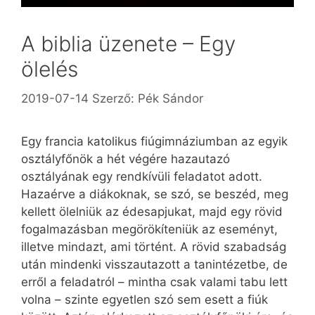
A biblia üzenete – Egy
ölelés
2019-07-14
Szerző:
Pék Sándor
Egy francia katolikus fiúgimnáziumban az egyik
osztályfőnök a hét végére hazautazó
osztályának egy rendkívüli feladatot adott.
Hazaérve a diákoknak, se szó, se beszéd, meg
kellett ölelniük az édesapjukat, majd egy rövid
fogalmazásban megörökíteniük az eseményt,
illetve mind­azt, ami történt. A rövid szabadság
után mindenki visszautazott a tanintézetbe, de
erről a feladatról – mintha csak valami tabu lett
volna – szinte egyetlen szó sem esett a fiúk