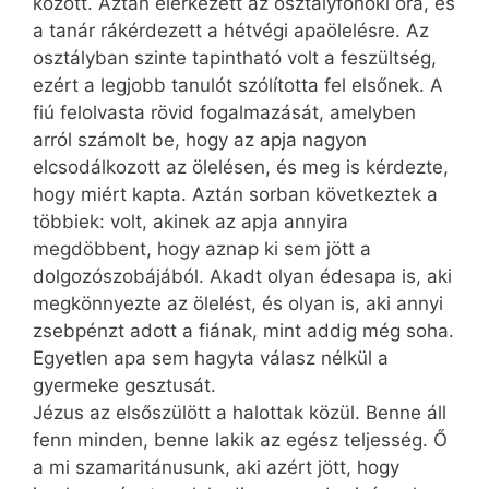
között. Aztán elérkezett az osztályfőnöki óra, és
a tanár rákérdezett a hétvégi apaölelésre. Az
osztályban szinte tapintható volt a feszültség,
ezért a legjobb tanulót szólította fel elsőnek. A
fiú felolvasta rövid fogalmazását, amelyben
arról számolt be, hogy az apja nagyon
elcsodálkozott az ölelésen, és meg is kérdezte,
hogy miért kapta. Aztán sorban következtek a
többiek: volt, akinek az apja annyira
megdöbbent, hogy aznap ki sem jött a
dolgozószobájából. Akadt olyan édesapa is, aki
megkönnyezte az ölelést, és olyan is, aki annyi
zsebpénzt adott a fiának, mint addig még soha.
Egyetlen apa sem hagyta válasz nélkül a
gyermeke gesztusát.
Jézus az elsőszülött a halottak közül. Benne áll
fenn minden, benne lakik az egész teljesség. Ő
a mi szamaritánusunk, aki azért jött, hogy