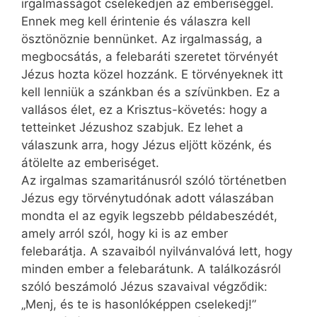
irgalmasságot cselekedjen az emberiséggel.
Ennek meg kell érintenie és válaszra kell
ösztönöznie bennünket. Az irgalmasság, a
megbocsátás, a felebaráti szeretet törvényét
Jézus hozta közel hozzánk. E törvényeknek itt
kell lenniük a szánkban és a szívünkben. Ez a
vallásos élet, ez a Krisztus-követés: hogy a
tetteinket Jézushoz szabjuk. Ez lehet a
válaszunk arra, hogy Jézus eljött közénk, és
átölelte az emberiséget.
Az irgalmas szamaritánusról szóló történetben
Jézus egy törvénytudónak adott válaszában
mondta el az egyik legszebb példabeszédét,
amely arról szól, hogy ki is az ember
felebarátja. A szavaiból nyilvánvalóvá lett, hogy
minden ember a felebarátunk. A találkozásról
szóló beszámoló ­Jézus szavaival végződik:
„Menj, és te is hasonlóképpen cselekedj!”