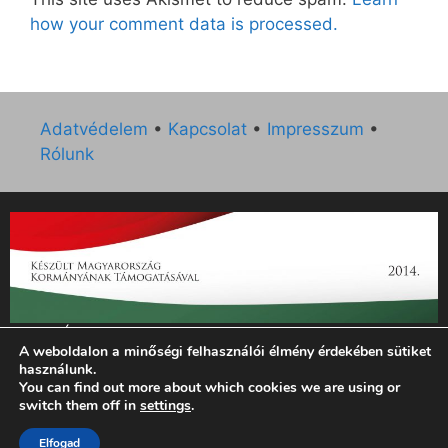
how your comment data is processed.
Adatvédelem
•
Kapcsolat
•
Impresszum
•
Rólunk
„Az Új Ember katolikus hetilap 2014. évi működésének
A weboldalon a minőségi felhasználói élmény érdekében sütiket
támogatását az EGYH-KCP-14-P-0121 sz. támogatási
használunk.
szerződés keretében 3 000 000 Ft összegben támogatta az
You can find out more about which cookies we are using or
Emberi Erőforrások Minisztériuma.”
switch them off in
settings
.
© 2026 Magyar Kurír - Új Ember
• Készült
GeneratePress
Elfogad