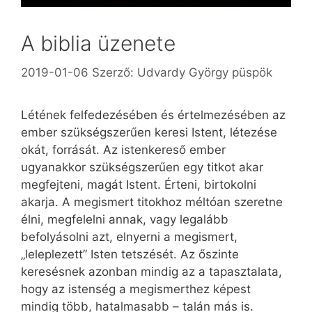
A biblia üzenete
2019-01-06
Szerző:
Udvardy György püspök
Létének felfedezésében és értelmezésében az
ember szükségszerűen keresi Istent, létezése
okát, forrását. Az istenkereső ember
ugyanakkor szükségszerűen egy titkot akar
megfejteni, magát Istent. Érteni, birtokolni
akarja. A megismert titokhoz méltóan szeretne
élni, megfelelni annak, vagy legalább
befolyásolni azt, elnyerni a megismert,
„leleplezett” Isten tetszését. Az őszinte
keresésnek azonban mindig az a tapasztalata,
hogy az istenség a megismerthez képest
mindig több, hatalmasabb – talán más is.