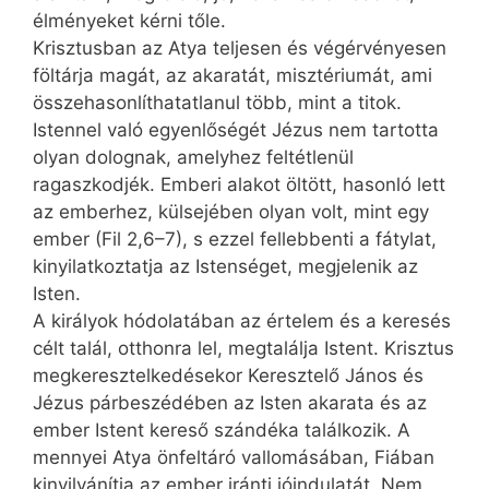
élményeket kérni tőle.
Krisztusban az Atya teljesen és végérvényesen
föltárja magát, az akaratát, misztériumát, ami
összehasonlíthatatlanul több, mint a titok.
Istennel való egyenlőségét Jézus nem tartotta
olyan dolognak, amelyhez feltétlenül
ragaszkodjék. Emberi alakot öltött, hasonló lett
az emberhez, külsejében olyan volt, mint egy
ember (Fil 2,6–7), s ezzel fellebbenti a fátylat,
kinyilatkoztatja az Istenséget, megjelenik az
Isten.
A királyok hódolatában az értelem és a keresés
célt talál, otthonra lel, megtalálja Istent. Krisztus
megkeresztelkedésekor Keresztelő János és
Jézus párbeszédében az Isten akarata és az
ember Istent kereső szándéka találkozik. A
mennyei Atya önfeltáró vallomásában, Fiában
kinyilvánítja az ember iránti jóindulatát. Nem