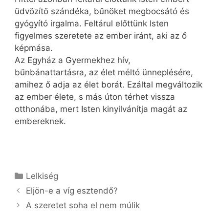
üdvözítő szándéka, bűnöket megbocsátó és
gyógyító irgalma. Feltárul előttünk Isten
figyelmes szeretete az ember iránt, aki az ő
képmása.
Az Egyház a Gyermekhez hív,
bűnbánattartásra, az élet méltó ünneplésére,
amihez ő adja az élet borát. Ezáltal megváltozik
az ember élete, s más úton térhet vissza
otthonába, mert Isten kinyilvánítja magát az
embereknek.
Kategória
Lelkiség
Eljön-e a víg esztendő?
A szeretet soha el nem múlik