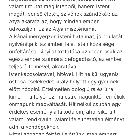
valamit mutat meg Istenből, hanem Istent
magát, benső életét, szívének szándékát: az
Atya akarata az, hogy minden ember
üdvözüljön. Ez az Atya misztériuma.
A kánai menyegzőn isteni hatalmát, jóindulatát
nyilvánítja ki az ember felé. Isten közelsége,
önfeltárása, kinyilatkoztatása azonban csak az
egész ember számára befogadható, az ember
teljes értelmével, akaratával,
istenkapcsolatával, hitével. Hit nélkül ugyanis
ostoba cselekedet király helyett egy gyermek
előtt hódolni. Értelmetlen dolog újra és újra
kimenni a folyóhoz, ha csak magunktól reméljük
önmagunk megváltását. Hit nélkül csupán egy
érdekes esemény a lakodalom, ahol sikerült
valami rendkívülit, valami felejthetetlen élményt
adni a vendégeknek.
Hittel azonban feltárul előttünk Isten embert