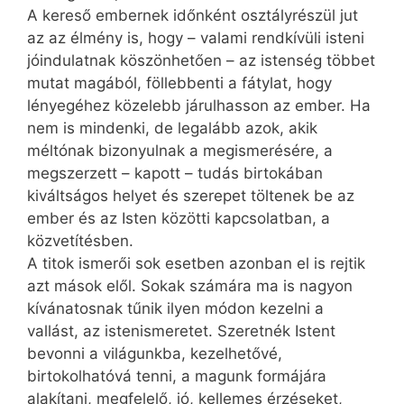
A kereső embernek időnként osztályrészül jut
az az élmény is, hogy – valami rendkívüli isteni
jóindulatnak köszönhetően – az istenség többet
mutat magából, föllebbenti a fátylat, hogy
lényegéhez közelebb járulhasson az ember. Ha
nem is mindenki, de legalább azok, akik
méltónak bizonyulnak a megismerésére, a
megszerzett – kapott – tudás birtokában
kiváltságos helyet és szerepet töltenek be az
ember és az Isten közötti kapcsolatban, a
közvetítésben.
A titok ismerői sok esetben azonban el is rejtik
azt mások elől. Sokak számára ma is nagyon
kívánatosnak tűnik ilyen módon kezelni a
vallást, az istenismeretet. Szeretnék Istent
bevonni a világunkba, kezelhetővé,
birtokolhatóvá tenni, a magunk formájára
alakítani, megfelelő, jó, kellemes érzéseket,