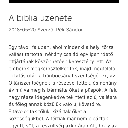
A biblia üzenete
2018-05-20
Szerző:
Pék Sándor
Egy távoli faluban, ahol mindenki a helyi törzsi
vallást tartotta, néhány család egy igehirdető
ottjártának köszönhetően keresztény lett. Az
emberek megkeresztelkedtek, majd megfelelő
oktatás után a bűnbocsánat szentségének, az
Oltáriszentségnek is részesei lettek, és néhány
év múlva meg is bérmálta őket a püspök. A falu
nagy része idegenkedve tekintett az új vallásra
és főleg annak közülük való új követőire.
Eltávolodtak tőlük, kizárták őket a
közösségükből. A férfiak már nem pipáztak
együtt, sőt, a feszültség akkorára nőtt, hogy az