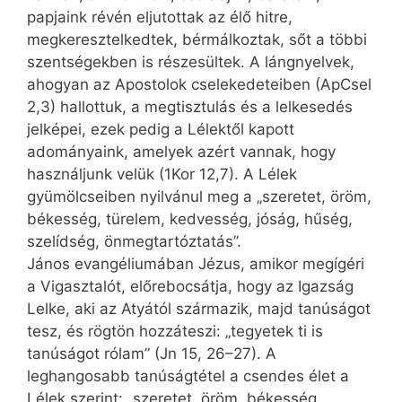
papjaink révén eljutottak az élő hitre,
megkeresztelkedtek, bérmálkoztak, sőt a többi
szentségekben is részesültek. A lángnyelvek,
ahogyan az Apostolok cselekedeteiben (ApCsel
2,3) hallottuk, a megtisztulás és a lelkesedés
jelképei, ezek pedig a Lélektől kapott
adományaink, amelyek azért vannak, hogy
használjunk velük (1Kor 12,7). A Lélek
gyümölcseiben nyilvánul meg a „szeretet, öröm,
békesség, türelem, kedvesség, jóság, hűség,
szelídség, önmegtartóztatás”.
János evangéliumában Jézus, amikor megígéri
a Vigasztalót, előrebocsátja, hogy az Igaz­ság
Lelke, aki az Atyától származik, majd tanúságot
tesz, és rögtön hozzáteszi: „tegyetek ti is
tanúságot rólam” (Jn 15, 26–27). A
leghangosabb tanúságtétel a csendes élet a
Lélek szerint: „szeretet, öröm, békesség,