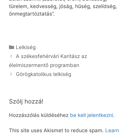
türelem, kedvesség, jóság, hűség, szelídség,
önmegtartóztatás”.
Kategória
Lelkiség
A székesfehérvári Karitász az
élelmiszermentő programban
Görögkatolikus lelkiség
Szólj hozzá!
Hozzászólás küldéséhez
be kell jelentkezni
.
This site uses Akismet to reduce spam.
Learn