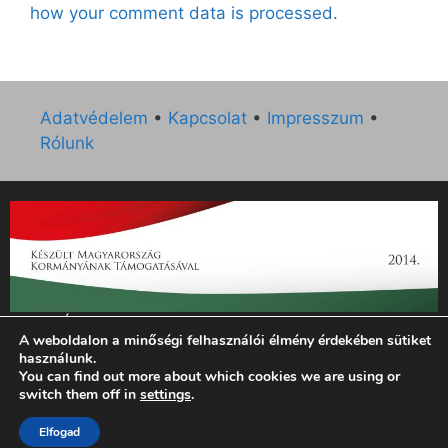
how your comment data is processed.
Adatvédelem
•
Kapcsolat
•
Impresszum
•
Rólunk
„Az Új Ember katolikus hetilap 2014. évi működésének
A weboldalon a minőségi felhasználói élmény érdekében sütiket
támogatását az EGYH-KCP-14-P-0121 sz. támogatási
használunk.
szerződés keretében 3 000 000 Ft összegben támogatta az
You can find out more about which cookies we are using or
Emberi Erőforrások Minisztériuma.”
switch them off in
settings
.
© 2026 Magyar Kurír - Új Ember
• Készült
GeneratePress
Elfogad