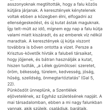
asszonyoknak megtiltották, hogy a falu közös
kútjára járjanak. A keresztények kénytelenek
voltak ebben a közegben élni, elfogadni az
ellenségeskedést, és új kutat ástak maguknak.
Így telt-múlt az idő, mígnem egy nap a falu kútja
valami miatt kiszáradt, és az emberek víz nélkül
maradtak. A keresztények új kútja viszont
továbbra is bőven ontotta a vizet. Persze a
Krisztus-követők hívták a falubeli társaikat,
hogy jöjjenek, és bátran használják a kutat,
hiszen tudták, „a Lélek gyümölcsei: szeretet,
öröm, békesség, türelem, kedvesség, jóság,
hűség, szelídség, önmegtartóztatás” (Gal 5,
22).
Pünkösdöt ünneplünk, a Szentlélek
eljövetelének, az Egyház születésének napját. A
mai társadalomban, ebben a mi nagy falunkban
vannak, akik szüleik, családjuk, barátaik,