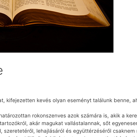
e
, kifejezetten kevés olyan eseményt találunk benne, a
határozottan rokonszenves azok számára is, akik a keres
 tartozókról, akár magukat vallástalannak, sőt egyenes
 szeretetéről, lehajlásáról és együttérzéséről csaknem 