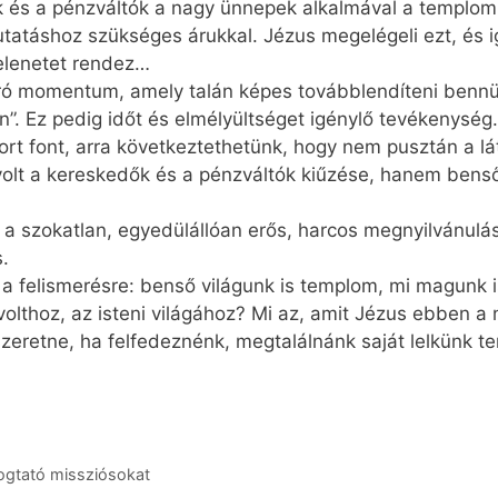
 és a pénzváltók a nagy ünnepek alkalmával a templom e
táshoz szükséges árukkal. Jézus megelégeli ezt, és igaz
elenetet rendez…
ó momentum, amely talán képes továbblendíteni bennün
n”. Ez pedig időt és elmélyültséget igénylő tevékenysé
rt font, arra következtethetünk, hogy nem pusztán a lá
volt a kereskedők és a pénzváltók kiűzése, hanem benső 
 a szokatlan, egyedülállóan erős, harcos megnyilvánul
s.
 a felismerésre: benső világunk is templom, mi magunk 
lthoz, az isteni világához? Mi az, amit Jézus ebben a 
t szeretne, ha felfedeznénk, megtalálnánk saját lelkünk
gtató missziósokat