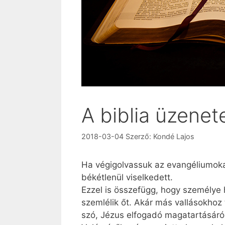
A biblia üzenet
2018-03-04
Szerző:
Kondé Lajos
Ha végigolvassuk az evangéliumokat
békétlenül viselkedett.
Ezzel is összefügg, hogy személye 
szemlélik őt. Akár más vallásokhoz
szó, Jézus elfogadó magatartásáról,