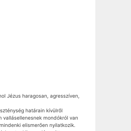
hol Jézus haragosan, agresszíven,
zténység határain kívülről
en vallásellenesnek mondókról van
mindenki elismerően nyilatkozik.