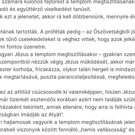
 számára különös fejtörést a templom megtisztításának j
adó és együttérző viselkedést tanúsít.
k ezt a jelenetet, akkor rá kell döbbennünk, mennyire é
ának tartották. A próféták pedig – az Ószövetségből jó
ek tűnő cselekedeteket is véghez vittek, hogy azok jelké
mi fontos üzenetre.
ogyan Jézus a templom megtisztításakor – gyakran szem
n szempontból nézzük végig Jézus működését, akkor már
ster korholja, fricskázza, olykor talán hergeli is mindaz
 megtartásává, puszta parancsteljesítéssé, megfelelés
z az attitűd csúcsosodik ki valamiképpen, hiszen Jézu
 már tizenkét esztendős korában azért nem találják szüle
zaként tekintett, annak ellenére, hogy arra is felhívta a
z­ságban imádják az Atyát”.
n hajlamosak vagyunk a templom megtisztításának jelen
orabeli viszonyok között fennálló „hamis vallásosság” és