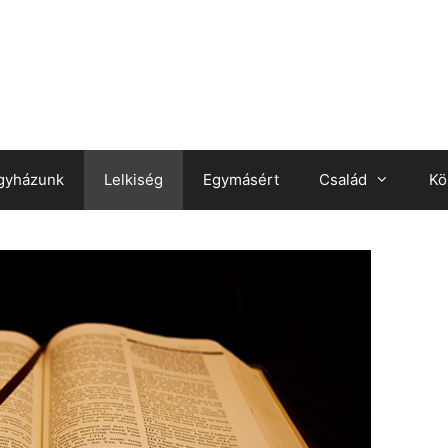
gyházunk
Lelkiség
Egymásért
Család
Kö