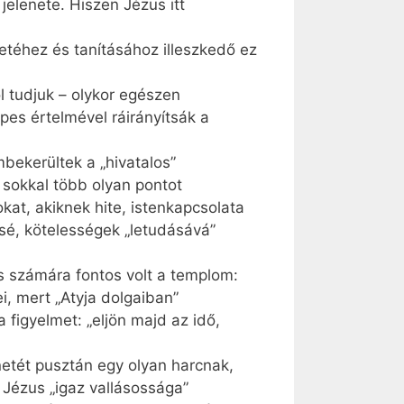
elenete. Hiszen Jézus itt
letéhez és tanításához illeszkedő ez
l tudjuk – olykor egészen
pes értelmével ráirányítsák a
bekerültek a „hivatalos”
 sokkal több olyan pontot
okat, akiknek hite, istenkapcsolata
sé, kötelességek „letudásává”
s számára fontos volt a templom:
i, mert „Atyja dolgaiban”
 figyelmet: „eljön majd az idő,
etét pusztán egy olyan harcnak,
 Jézus „igaz vallásossága”