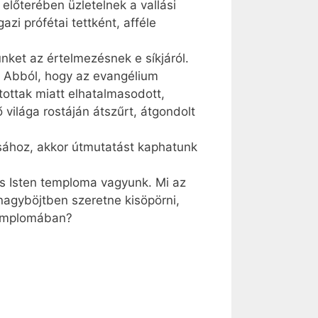
lőterében üzletelnek a vallási
i prófétai tettként, afféle
ket az értelmezésnek e síkjáról.
g. Abból, hogy az evangélium
tottak miatt elhatalmasodott,
világa rostáján átszűrt, átgondolt
ásához, akkor útmutatást kaphatunk
is Isten temploma vagyunk. Mi az
nagyböjtben szeretne kisöpörni,
 templomában?