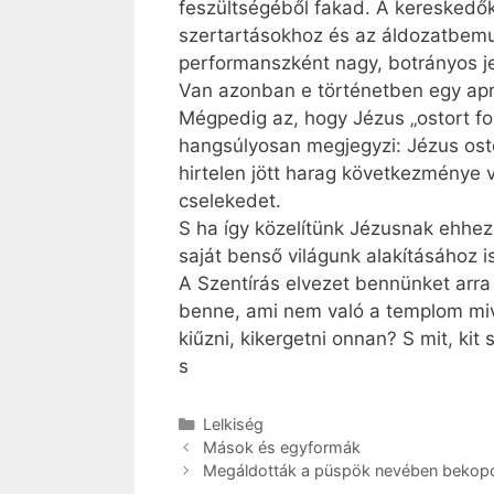
feszültségéből fakad. A kereskedők
szertartásokhoz és az áldozatbemuta
performanszként nagy, botrányos j
Van azonban e történetben egy apr
Mégpedig az, hogy Jézus „ostort fo
hangsúlyosan megjegyzi: Jézus osto
hirtelen jött harag következménye 
cselekedet.
S ha így közelítünk Jézusnak ehhez
saját benső világunk alakításához i
A Szentírás elvezet bennünket arra
benne, ami nem való a templom mivo
kiűzni, kikergetni onnan? S mit, ki
s
Kategória
Lelkiség
Mások és egyformák
Megáldották a püspök nevében bekopo