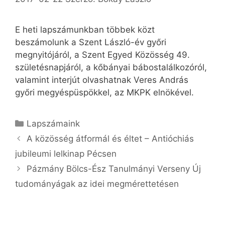
E heti lapszámunkban többek közt
beszámolunk a Szent László-év győri
megnyitójáról, a Szent Egyed Közösség 49.
születésnapjáról, a kőbányai bábostalálkozóról,
valamint interjút olvashatnak Veres András
győri megyéspüspökkel, az MKPK elnökével.
Kategória
Lapszámaink
A közösség átformál és éltet – Antióchiás
jubileumi lelkinap Pécsen
Pázmány Bölcs-Ész Tanulmányi Verseny Új
tudományágak az idei megmérettetésen