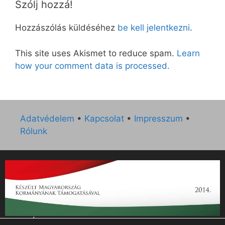
Szólj hozzá!
Hozzászólás küldéséhez
be kell jelentkezni
.
This site uses Akismet to reduce spam.
Learn
how your comment data is processed.
Adatvédelem
•
Kapcsolat
•
Impresszum
•
Rólunk
„Az Új Ember katolikus hetilap 2014. évi működésének