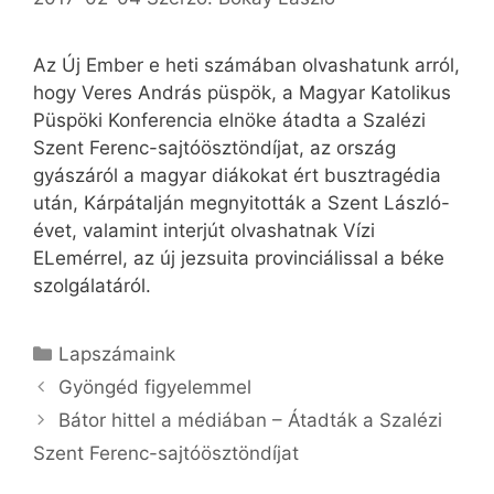
Az Új Ember e heti számában olvashatunk arról,
hogy Veres András püspök, a Magyar Katolikus
Püspöki Konferencia elnöke átadta a Szalézi
Szent Ferenc-sajtóösztöndíjat, az ország
gyászáról a magyar diákokat ért busztragédia
után, Kárpátalján megnyitották a Szent László-
évet, valamint interjút olvashatnak Vízi
ELemérrel, az új jezsuita provinciálissal a béke
szolgálatáról.
Kategória
Lapszámaink
Gyöngéd figyelemmel
Bátor hittel a médiában – Átadták a Szalézi
Szent Ferenc-sajtóösztöndíjat