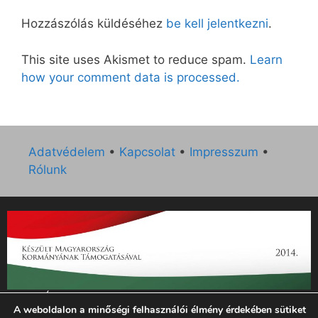
Hozzászólás küldéséhez
be kell jelentkezni
.
This site uses Akismet to reduce spam.
Learn
how your comment data is processed.
Adatvédelem
•
Kapcsolat
•
Impresszum
•
Rólunk
„Az Új Ember katolikus hetilap 2014. évi működésének
A weboldalon a minőségi felhasználói élmény érdekében sütiket
támogatását az EGYH-KCP-14-P-0121 sz. támogatási