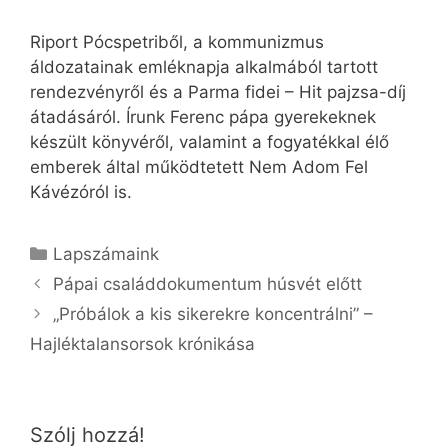
Riport Pócspetriből, a kommunizmus
áldozatainak emléknapja alkalmából tartott
rendezvényről és a Parma fidei – Hit pajzsa-díj
átadásáról. Írunk Ferenc pápa gyerekeknek
készült könyvéről, valamint a fogyatékkal élő
emberek által működtetett Nem Adom Fel
Kávézóról is.
Kategória
Lapszámaink
Pápai családdokumentum húsvét előtt
„Próbálok a kis sikerekre koncentrálni” –
Hajléktalansorsok krónikása
Szólj hozzá!