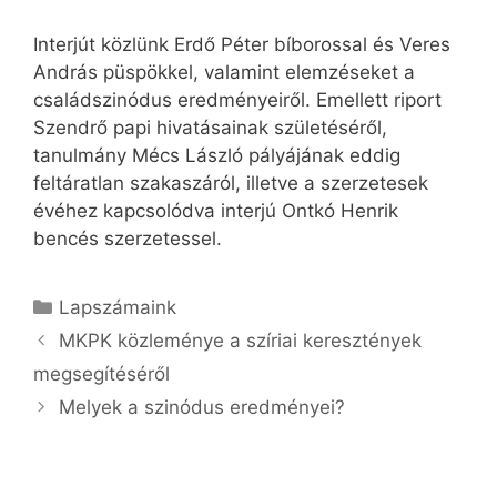
Interjút közlünk Erdő Péter bíborossal és Veres
András püspökkel, valamint elemzéseket a
családszinódus eredményeiről. Emellett riport
Szendrő papi hivatásainak születéséről,
tanulmány Mécs László pályájának eddig
feltáratlan szakaszáról, illetve a szerzetesek
évéhez kapcsolódva interjú Ontkó Henrik
bencés szerzetessel.
Kategória
Lapszámaink
MKPK közleménye a szíriai keresztények
megsegítéséről
Melyek a szinódus eredményei?