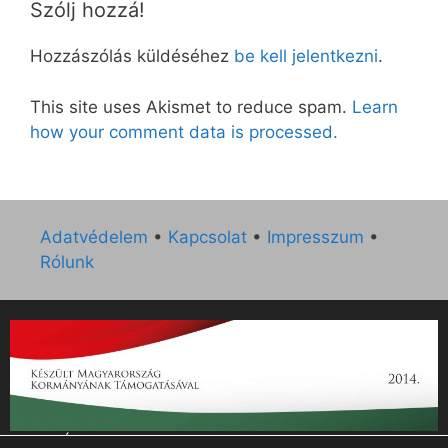
Szólj hozzá!
Hozzászólás küldéséhez
be kell jelentkezni
.
This site uses Akismet to reduce spam.
Learn
how your comment data is processed.
Adatvédelem
•
Kapcsolat
•
Impresszum
•
Rólunk
„Az Új Ember katolikus hetilap 2014. évi működésének