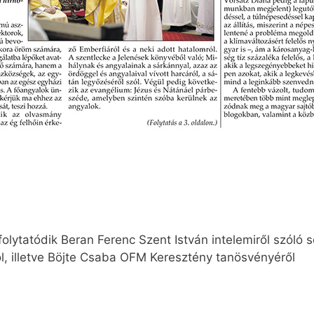
olytatódik Beran Ferenc Szent István intelemiről szóló 
l, illetve Böjte Csaba OFM Keresztény tanösvényéről