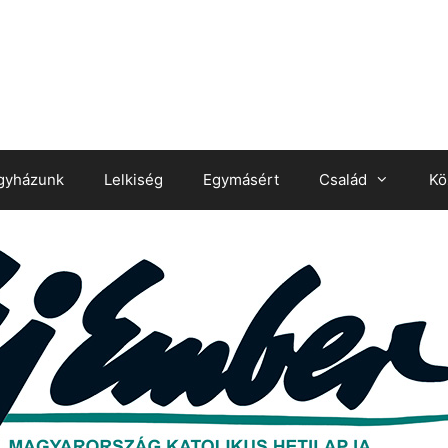
gyházunk
Lelkiség
Egymásért
Család
Kö