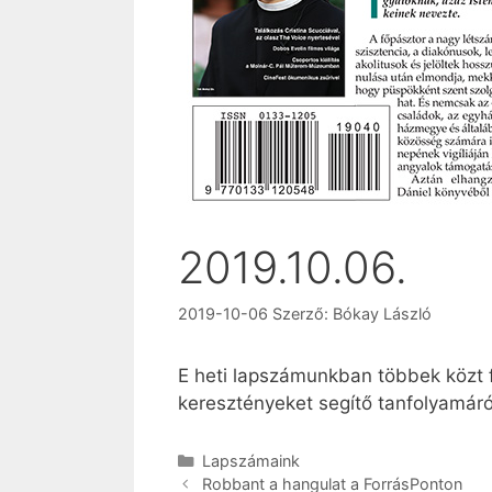
2019.10.06.
2019-10-06
Szerző:
Bókay László
E heti lapszámunkban többek közt f
keresztényeket segítő tanfolyamáró
Kategória
Lapszámaink
Robbant a hangulat a ForrásPonton