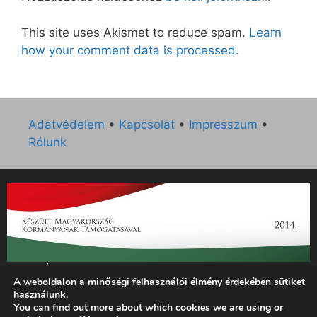
This site uses Akismet to reduce spam.
Learn
how your comment data is processed.
Adatvédelem
•
Kapcsolat
•
Impresszum
•
Rólunk
„Az Új Ember katolikus hetilap 2014. évi működésének
A weboldalon a minőségi felhasználói élmény érdekében sütiket
támogatását az EGYH-KCP-14-P-0121 sz. támogatási
használunk.
szerződés keretében 3 000 000 Ft összegben támogatta az
You can find out more about which cookies we are using or
Emberi Erőforrások Minisztériuma.”