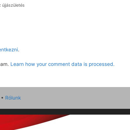
 újjászületés
lentkezni
.
spam.
Learn how your comment data is processed.
•
Rólunk