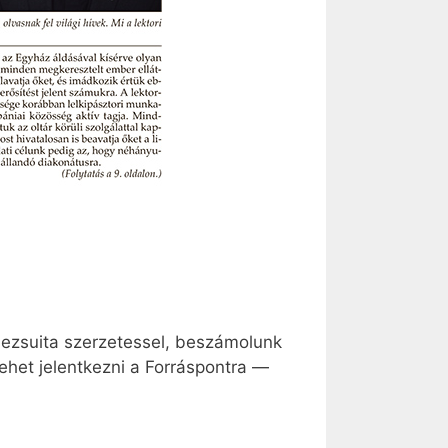
jezsuita szerzetessel, beszámolunk
lehet jelentkezni a Forráspontra —