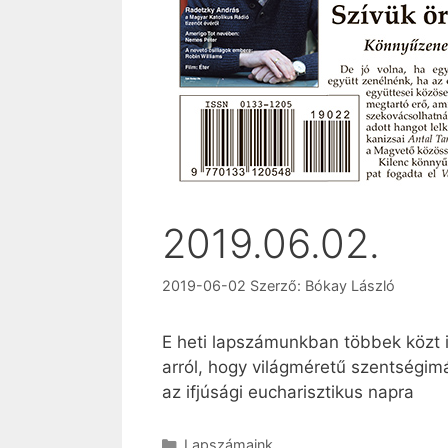
2019.06.02.
2019-06-02
Szerző:
Bókay László
E heti lapszámunkban többek közt i
arról, hogy világméretű szentségimá
az ifjúsági eucharisztikus napra
Kategória
Lapszámaink