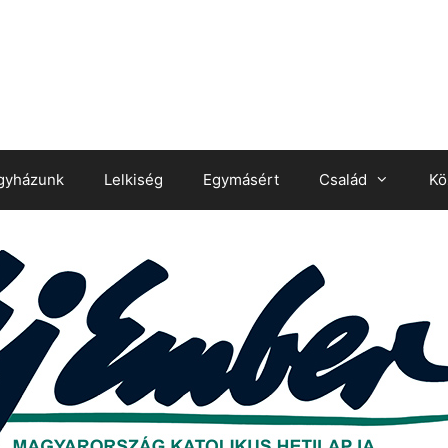
gyházunk
Lelkiség
Egymásért
Család
Kö