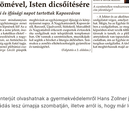
nterjút olvashatnak a gyermekvédelemről Hans Zollner 
dás lesz úrnapja szombatján, illetve arról is, hogy már 