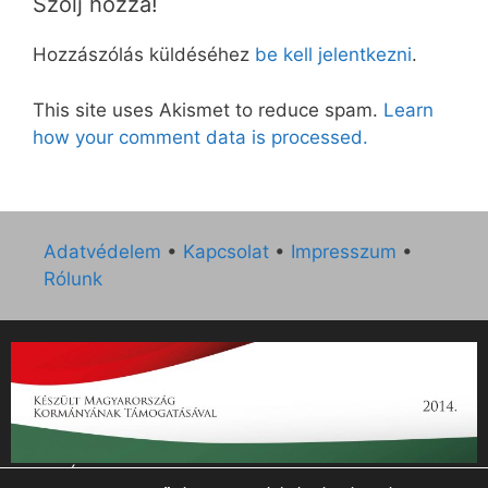
Szólj hozzá!
Hozzászólás küldéséhez
be kell jelentkezni
.
This site uses Akismet to reduce spam.
Learn
how your comment data is processed.
Adatvédelem
•
Kapcsolat
•
Impresszum
•
Rólunk
„Az Új Ember katolikus hetilap 2014. évi működésének