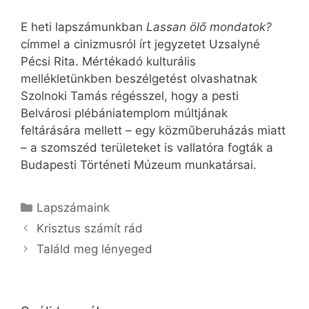
E heti lapszámunkban
Lassan ölő mondatok?
címmel a cinizmusról írt jegyzetet Uzsalyné
Pécsi Rita. Mértékadó kulturális
mellékletünkben beszélgetést olvashatnak
Szolnoki Tamás régésszel, hogy a pesti
Belvárosi plébániatemplom múltjának
feltárására mellett – egy közműberuházás miatt
– a szomszéd területeket is vallatóra fogták a
Budapesti Történeti Múzeum munkatársai.
Kategória
Lapszámaink
Krisztus számít rád
Találd meg lényeged