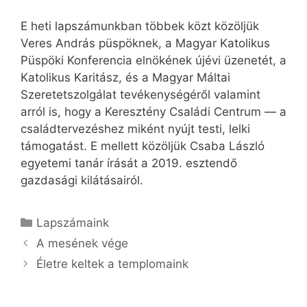
E heti lapszámunkban többek közt közöljük
Veres András püspöknek, a Magyar Katolikus
Püspöki Konferencia elnökének újévi üzenetét, a
Katolikus Karitász, és a Magyar Máltai
Szeretetszolgálat tevékenységéről valamint
arról is, hogy a Keresztény Családi Centrum — a
családtervezéshez miként nyújt testi, lelki
támogatást. E mellett közöljük Csaba László
egyetemi tanár írását a 2019. esztendő
gazdasági kilátásairól.
Kategória
Lapszámaink
A mesének vége
Életre keltek a templomaink