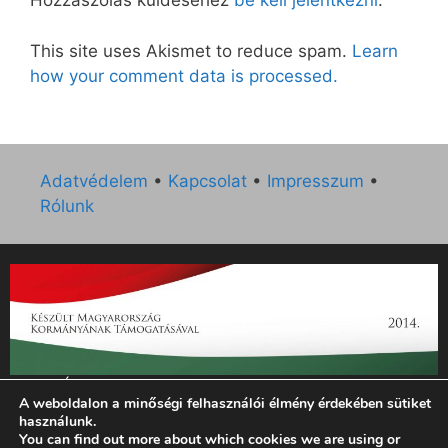
Hozzászólás küldéséhez
be kell jelentkezni
.
This site uses Akismet to reduce spam.
Learn
how your comment data is processed.
Adatvédelem
•
Kapcsolat
•
Impresszum
•
Rólunk
„Az Új Ember katolikus hetilap 2014. évi működésének
A weboldalon a minőségi felhasználói élmény érdekében sütiket
támogatását az EGYH-KCP-14-P-0121 sz. támogatási
használunk.
szerződés keretében 3 000 000 Ft összegben támogatta az
You can find out more about which cookies we are using or