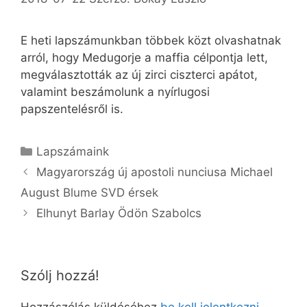
E heti lapszámunkban többek közt olvashatnak
arról, hogy Medugorje a maffia célpontja lett,
megválasztották az új zirci ciszterci apátot,
valamint beszámolunk a nyírlugosi
papszentelésről is.
Kategória
Lapszámaink
Magyarország új apostoli nunciusa Michael
August Blume SVD érsek
Elhunyt Barlay Ödön Szabolcs
Szólj hozzá!