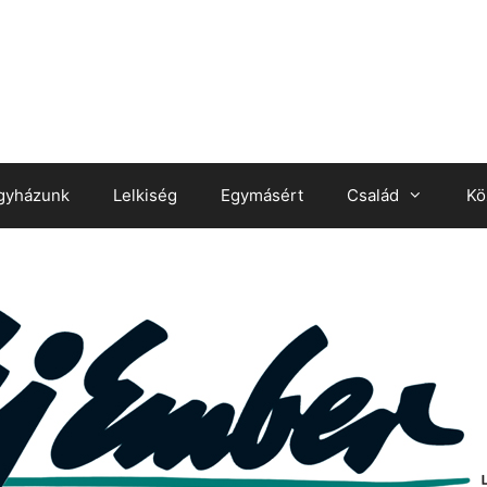
gyházunk
Lelkiség
Egymásért
Család
Kö