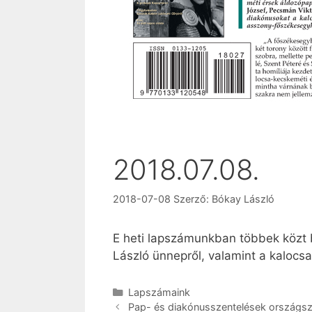
2018.07.08.
2018-07-08
Szerző:
Bókay László
E heti lapszámunkban többek közt 
László ünnepről, valamint a kalocsa
Kategória
Lapszámaink
Pap- és diakónusszentelések országsze