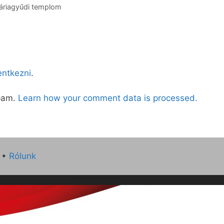
máriagyűdi templom
lentkezni
.
spam.
Learn how your comment data is processed.
•
Rólunk