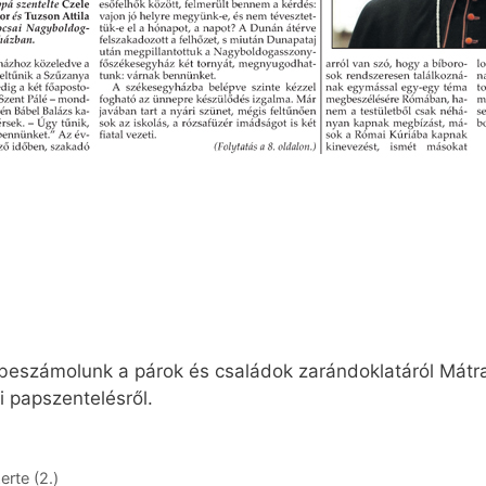
beszámolunk a párok és családok zarándoklatáról Mátra
i papszentelésről.
rte (2.)