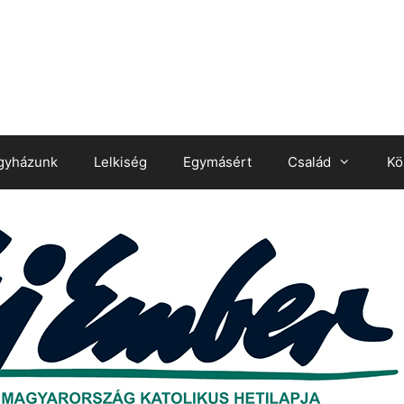
gyházunk
Lelkiség
Egymásért
Család
Kö