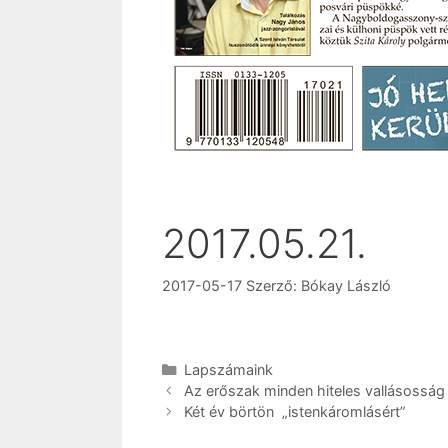
2017.05.21.
2017-05-17
Szerző:
Bókay László
Kategória
Lapszámaink
Az erőszak minden hiteles vallásosság
Két év börtön „istenkáromlásért”